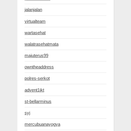
jalanjalan
virtualteam
wartasehat
walatrasehatmata
majuterus99
owntheaddress
polres-serkot
advent1jkt
st-bellarminus
syj
mercubuanayogya