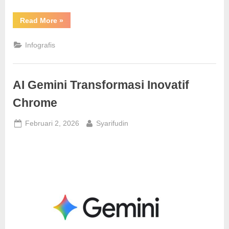
“AI
Read More
»
Gemini:
Revolusi
Baru
Infografis
di
Google
Chrome”
AI Gemini Transformasi Inovatif
Chrome
Posted
By
Februari 2, 2026
Syarifudin
on