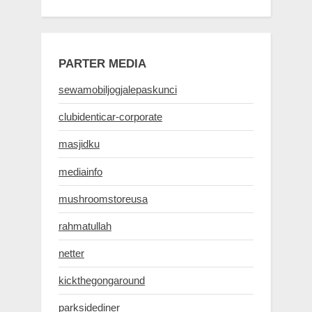
PARTER MEDIA
sewamobiljogjalepaskunci
clubidenticar-corporate
masjidku
mediainfo
mushroomstoreusa
rahmatullah
netter
kickthegongaround
parksidediner