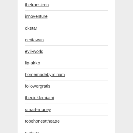
thetransicon
innoventure
ckstar
ceritawan
evil-world
lip-akko
homemadebymiriam
followergratis
thepicklemiami
smart-money
tobehonesttheatre
sarjana