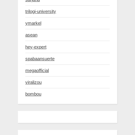
trilogi-university
ymarkel
asean
hey-expert
spabaansuerte
megaofficial
viralizou
bombou