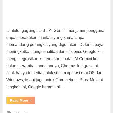
Iaintulungagung.ac.id – AI Gemini menjamin pengguna
dapat merasakan manfaat yang sama tanpa
memandang perangkat yang digunakan. Dalam upaya
meningkatkan fungsionalitas dan efisiensi, Google kini
mengintegrasikan kecerdasan buatan AI Gemini ke
dalam peramban andalannya, Chrome. Integrasi ini
tidak hanya tersedia untuk sistem operasi macOS dan
Windows, tetapi juga untuk Chromebook Plus. Melalui
langkah ini, Google berambisi…
“AI
Read More
»
Gemini
Transformasi
Inovatif
Infografis