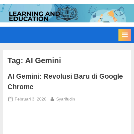
Skip
to
I
Edukasi
content
Membangun
A
Bangsa
I
N
T
u
Tag:
AI Gemini
l
AI Gemini: Revolusi Baru di Google
u
n
Chrome
g
Posted
By
Februari 3, 2026
Syarifudin
A
on
g
u
n