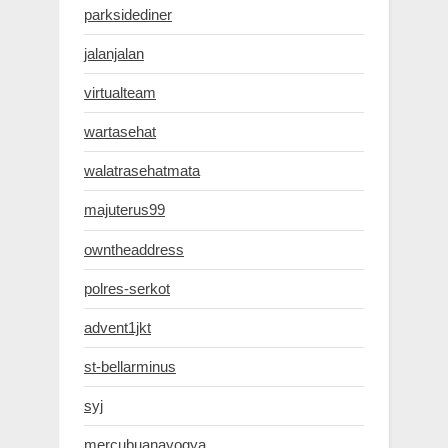
parksidediner
jalanjalan
virtualteam
wartasehat
walatrasehatmata
majuterus99
owntheaddress
polres-serkot
advent1jkt
st-bellarminus
syj
mercubuanayogya