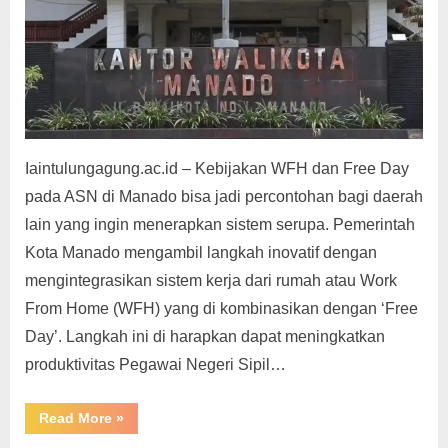
g
Iaintulungagung.ac.id – Kebijakan WFH dan Free Day
pada ASN di Manado bisa jadi percontohan bagi daerah
lain yang ingin menerapkan sistem serupa. Pemerintah
Kota Manado mengambil langkah inovatif dengan
mengintegrasikan sistem kerja dari rumah atau Work
From Home (WFH) yang di kombinasikan dengan ‘Free
Day’. Langkah ini di harapkan dapat meningkatkan
produktivitas Pegawai Negeri Sipil…
“ASN
Read More
»
Manado:
Transformasi