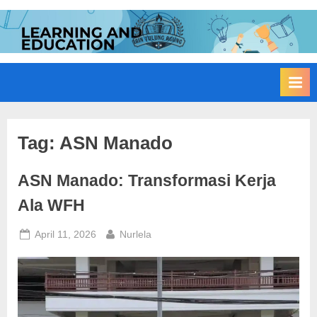
Skip
to
I
Edukasi
content
Membangun
A
Bangsa
I
N
T
u
Tag:
ASN Manado
l
ASN Manado: Transformasi Kerja
u
n
Ala WFH
g
Posted
By
April 11, 2026
Nurlela
A
on
g
u
n