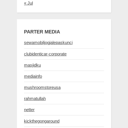
« Jul
PARTER MEDIA
sewamobiljogjalepaskunci
clubidenticar-corporate
masjidku
mediainfo
mushroomstoreusa
rahmatullah
netter
kickthegongaround