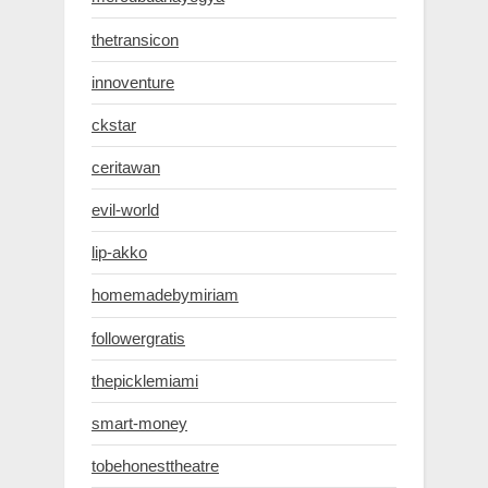
thetransicon
innoventure
ckstar
ceritawan
evil-world
lip-akko
homemadebymiriam
followergratis
thepicklemiami
smart-money
tobehonesttheatre