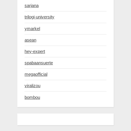
sarjana
trilogi-university
ymarkel
asean
hey-expert
spabaansuerte
megaofficial
viralizou
bombou