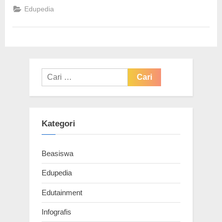
Kerja
Edupedia
Ala
WFH”
Cari
untuk:
Kategori
Beasiswa
Edupedia
Edutainment
Infografis