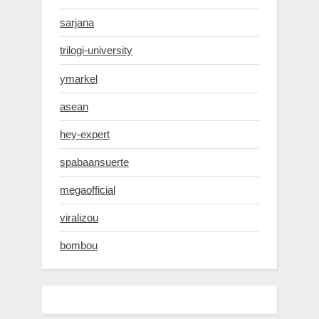
sarjana
trilogi-university
ymarkel
asean
hey-expert
spabaansuerte
megaofficial
viralizou
bombou