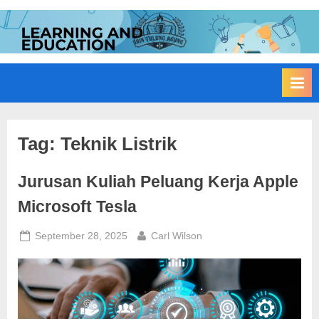
Skip
to
I
Edukasi
content
Membangun
A
Bangsa
I
N
T
u
Tag:
Teknik Listrik
l
Jurusan Kuliah Peluang Kerja Apple
u
n
Microsoft Tesla
g
Posted
By
September 28, 2025
Carl Wilson
A
on
g
u
n