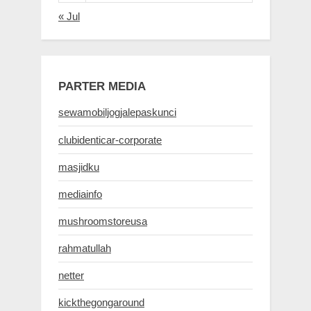
« Jul
PARTER MEDIA
sewamobiljogjalepaskunci
clubidenticar-corporate
masjidku
mediainfo
mushroomstoreusa
rahmatullah
netter
kickthegongaround