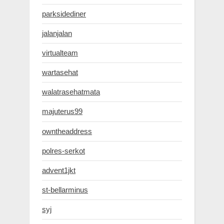
parksidediner
jalanjalan
virtualteam
wartasehat
walatrasehatmata
majuterus99
owntheaddress
polres-serkot
advent1jkt
st-bellarminus
syj