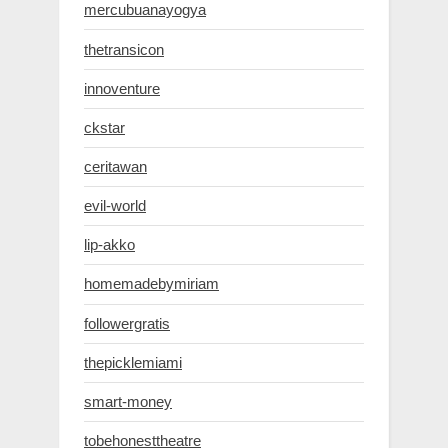
mercubuanayogya
thetransicon
innoventure
ckstar
ceritawan
evil-world
lip-akko
homemadebymiriam
followergratis
thepicklemiami
smart-money
tobehonesttheatre