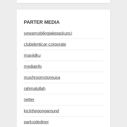
PARTER MEDIA
sewamobiljogjalepaskunci
clubidenticar-corporate
masjidku
mediainfo
mushroomstoreusa
rahmatullah
netter
kickthegongaround
parksidediner