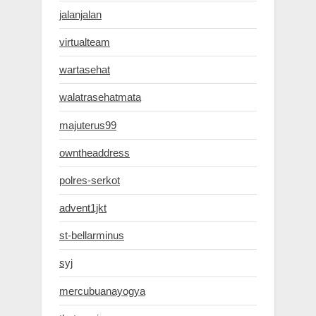
jalanjalan
virtualteam
wartasehat
walatrasehatmata
majuterus99
owntheaddress
polres-serkot
advent1jkt
st-bellarminus
syj
mercubuanayogya