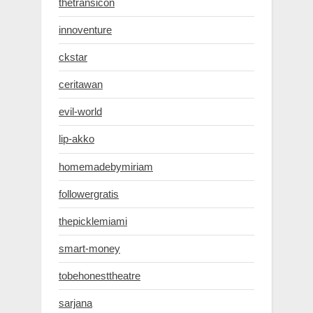
thetransicon
innoventure
ckstar
ceritawan
evil-world
lip-akko
homemadebymiriam
followergratis
thepicklemiami
smart-money
tobehonesttheatre
sarjana