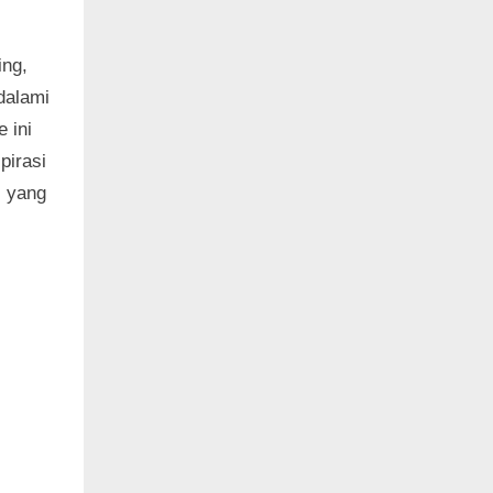
ing,
dalami
 ini
pirasi
i yang