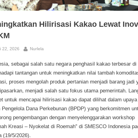
ingkatkan Hilirisasi Kakao Lewat Inov
KM
sted
By
i 22, 2026
Nurlela
sia, sebagai salah satu negara penghasil kakao terbesar di 
adapi tantangan untuk meningkatkan nilai tambah komoditas
sasi, proses mengolah produk pertanian menjadi barang jadi 
dipasarkan, menjadi salah satu fokus utama pemerintah. La
t untuk mencapai hilirisasi kakao dapat dilihat dalam upaya
 Pengelola Dana Perkebunan (BPDP) yang berkomitmen un
rong pengembangan dengan menyelenggarakan workshop
ah Kreasi – Nyokelat di Roemah” di SMESCO Indonesia pa
a (19/5/2026).