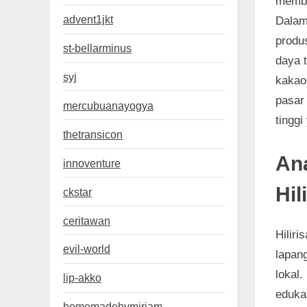
membe
advent1jkt
Dalam
produ
st-bellarminus
daya 
syj
kakao
pasar
mercubuanayogya
tinggi
thetransicon
An
innoventure
Hil
ckstar
ceritawan
Hilir
evil-world
lapan
lokal
lip-akko
eduka
homemadebymiriam