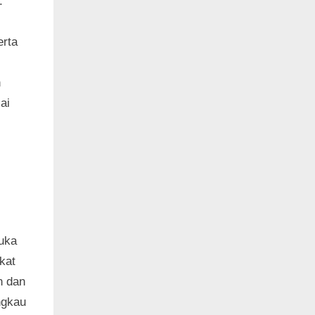
.
erta
n
ai
buka
kat
n dan
ngkau