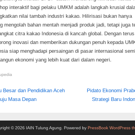
hop interaktif bagi pelaku UMKM adalah langkah krusial da
katkan nilai tambah industri kakao. Hilirisasi bukan hanya
ng mengolah bahan mentah menjadi produk jadi, tetapi juga t
ngkat citra kakao Indonesia di kancah global. Dengan terus
rong inovasi dan memberikan dukungan penuh kepada UM
esia siap menghadapi persaingan di pasar internasional sem
ngun ekonomi yang lebih kuat dari dalam negeri.
upedia
N
igasi
u Besar dan Pendidikan Aceh
Pidato Ekonomi Prab
e
uju Masa Depan
Strategi Baru Indo
s
x
t
P
right © 2026 IAIN Tulung Agung.
Powered by
PressBook WordPress t
o