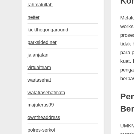
Kon
rahmatullah
netter
Melalu
works
kickthegongaround
prose
parksidediner
tidak
para 
jalanjalan
kuat.
virtualteam
penga
berba
wartasehat
walatrasehatmata
Pe
majuterus99
Ber
owntheaddress
UMKM 
polres-serkot