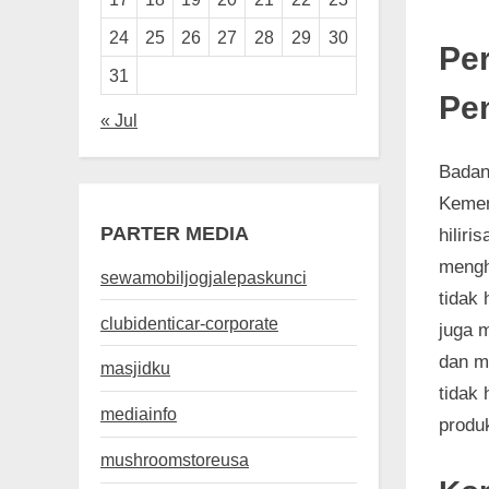
24
25
26
27
28
29
30
Pe
31
Pe
« Jul
Badan
Kemen
PARTER MEDIA
hiliri
mengh
sewamobiljogjalepaskunci
tidak
clubidenticar-corporate
juga 
dan m
masjidku
tidak
mediainfo
produk
mushroomstoreusa