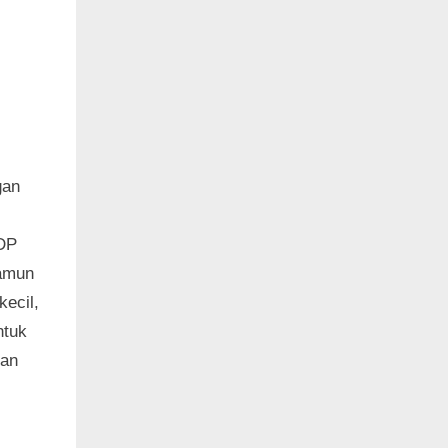
gan
PDP
namun
kecil,
ntuk
gan