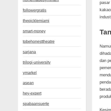
pasar 
kakao 
followergratis
indust
thepicklemiami
Tan
smart-money
tobehonesttheatre
Namun,
sarjana
dihada
dan p
trilogi-university
pemer
ymarkel
menduk
penda
asean
berad
hey-expert
produ
spabaansuerte
Kesim