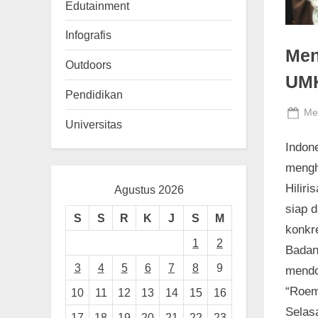
n
Edutainment
g
Infografis
Men
Outdoors
UM
Pendidikan
Po
Me
Universitas
on
Indone
mengh
Hiliri
Agustus 2026
siap 
S
S
R
K
J
S
M
konkre
1
2
Badan
3
4
5
6
7
8
9
mendo
“Roem
10
11
12
13
14
15
16
Selas
17
18
19
20
21
22
23