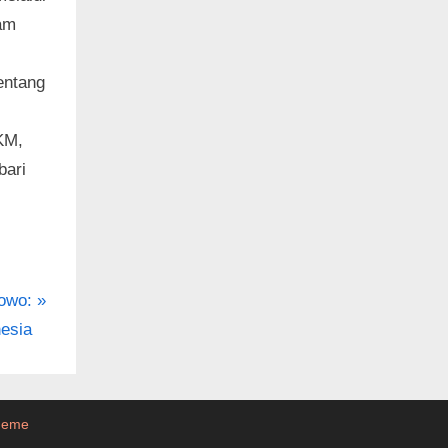
lam
entang
KM,
bari
owo:
nesia
heme