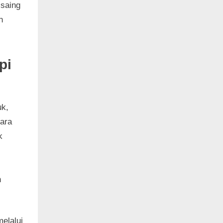
 saing
n
pi
uk,
tara
k
n
elalui