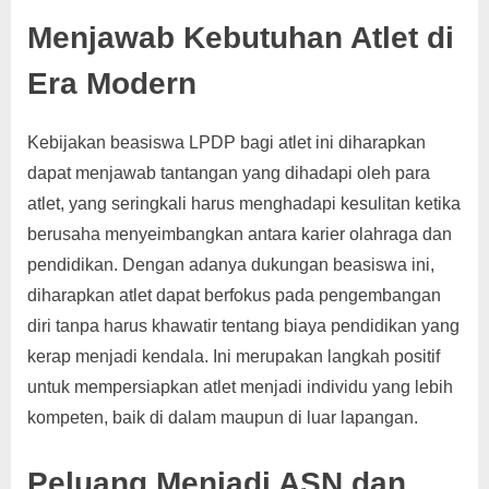
Menjawab Kebutuhan Atlet di
Era Modern
Kebijakan beasiswa LPDP bagi atlet ini diharapkan
dapat menjawab tantangan yang dihadapi oleh para
atlet, yang seringkali harus menghadapi kesulitan ketika
berusaha menyeimbangkan antara karier olahraga dan
pendidikan. Dengan adanya dukungan beasiswa ini,
diharapkan atlet dapat berfokus pada pengembangan
diri tanpa harus khawatir tentang biaya pendidikan yang
kerap menjadi kendala. Ini merupakan langkah positif
untuk mempersiapkan atlet menjadi individu yang lebih
kompeten, baik di dalam maupun di luar lapangan.
Peluang Menjadi ASN dan