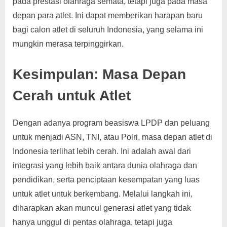
pada prestasi olahraga semata, tetapi juga pada masa
depan para atlet. Ini dapat memberikan harapan baru
bagi calon atlet di seluruh Indonesia, yang selama ini
mungkin merasa terpinggirkan.
Kesimpulan: Masa Depan
Cerah untuk Atlet
Dengan adanya program beasiswa LPDP dan peluang
untuk menjadi ASN, TNI, atau Polri, masa depan atlet di
Indonesia terlihat lebih cerah. Ini adalah awal dari
integrasi yang lebih baik antara dunia olahraga dan
pendidikan, serta penciptaan kesempatan yang luas
untuk atlet untuk berkembang. Melalui langkah ini,
diharapkan akan muncul generasi atlet yang tidak
hanya unggul di pentas olahraga, tetapi juga