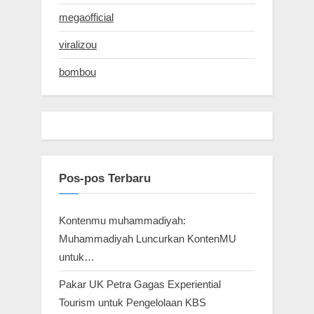
megaofficial
viralizou
bombou
Pos-pos Terbaru
Kontenmu muhammadiyah:
Muhammadiyah Luncurkan KontenMU
untuk…
Pakar UK Petra Gagas Experiential
Tourism untuk Pengelolaan KBS