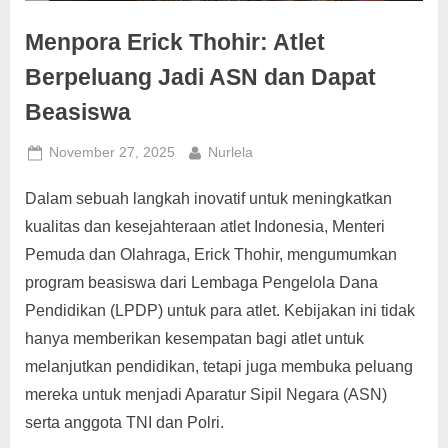
g
Menpora Erick Thohir: Atlet
Berpeluang Jadi ASN dan Dapat
Beasiswa
Posted
By
November 27, 2025
Nurlela
on
Dalam sebuah langkah inovatif untuk meningkatkan
kualitas dan kesejahteraan atlet Indonesia, Menteri
Pemuda dan Olahraga, Erick Thohir, mengumumkan
program beasiswa dari Lembaga Pengelola Dana
Pendidikan (LPDP) untuk para atlet. Kebijakan ini tidak
hanya memberikan kesempatan bagi atlet untuk
melanjutkan pendidikan, tetapi juga membuka peluang
mereka untuk menjadi Aparatur Sipil Negara (ASN)
serta anggota TNI dan Polri.