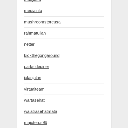
mediainfo
mushroomstoreusa
rahmatullah
netter
kickthegongaround
parksidediner
jalanjalan
virtualteam
wartasehat
walatrasehatmata
majuterus99