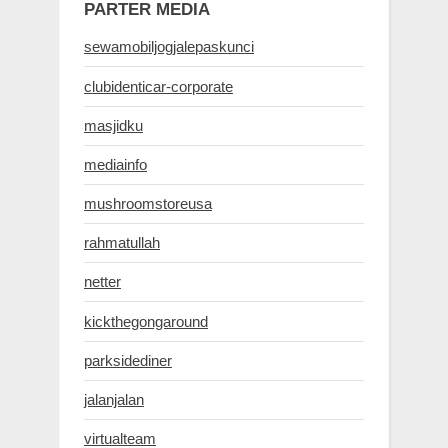
PARTER MEDIA
sewamobiljogjalepaskunci
clubidenticar-corporate
masjidku
mediainfo
mushroomstoreusa
rahmatullah
netter
kickthegongaround
parksidediner
jalanjalan
virtualteam