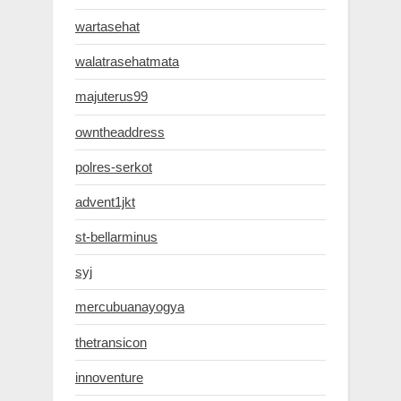
wartasehat
walatrasehatmata
majuterus99
owntheaddress
polres-serkot
advent1jkt
st-bellarminus
syj
mercubuanayogya
thetransicon
innoventure