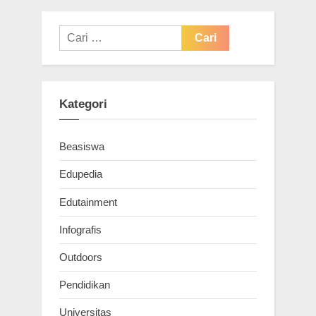
i
t
o
P
Cari
u
o
untuk:
s
s
P
t
Kategori
o
:
s
Beasiswa
t
:
Edupedia
Edutainment
Infografis
Outdoors
Pendidikan
Universitas