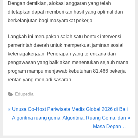
Dengan demikian, alokasi anggaran yang telah
ditetapkan dapat memberikan hasil yang optimal dan
berkelanjutan bagi masyarakat pekerja.
Langkah ini merupakan salah satu bentuk intervensi
pemerintah daerah untuk memperkuat jaminan sosial
ketenagakerjaan. Penerapan yang terencana dan
pengawasan yang baik akan menentukan sejauh mana
program mampu menjawab kebutuhan 81.466 pekerja
rentan yang menjadi sasaran.
Edupedia
Navigasi
P
Unusa Co-Host Pariwisata Medis Global 2026 di Bali
r
N
Algoritma ruang gema: Algoritma, Ruang Gema, dan
pos
e
e
Masa Depan…
v
x