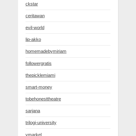
ckstar
ceritawan
evil-world
lip-akko
homemadebymiriam
followergratis
thepicklemiami
smart-money
tobehonesttheatre
sarjana
trilogi-university
ymarkel