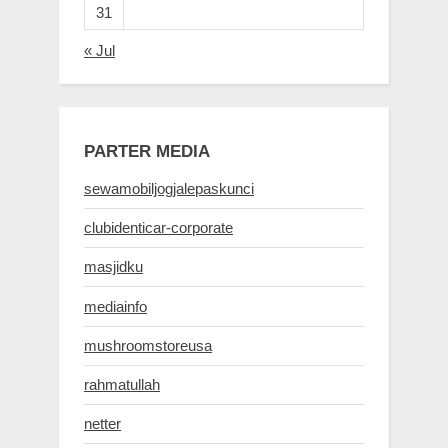
31
« Jul
PARTER MEDIA
sewamobiljogjalepaskunci
clubidenticar-corporate
masjidku
mediainfo
mushroomstoreusa
rahmatullah
netter