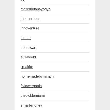
mercubuanayogya
thetransicon
innoventure
ckstar
ceritawan
evil-world
lip-akko
homemadebymiriam
followergratis
thepicklemiami
smart-money