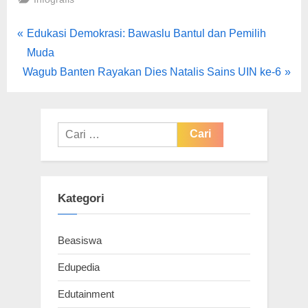
Navigasi
P
Edukasi Demokrasi: Bawaslu Bantul dan Pemilih
r
Muda
pos
N
e
Wagub Banten Rayakan Dies Natalis Sains UIN ke-6
e
v
x
i
t
o
Cari
P
u
untuk:
o
s
s
P
Kategori
t
o
:
s
Beasiswa
t
:
Edupedia
Edutainment