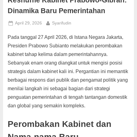
Reshuffle Kabinet Prabowo-Gibran:
g
Dinamika Baru Pemerintahan
Posted
By
April 29, 2026
Syarifudin
on
Pada tanggal 27 April 2026, di Istana Negara Jakarta,
Presiden Prabowo Subianto melakukan perombakan
kabinet tahap kelima dalam pemerintahannya.
Sebanyak enam orang diangkat untuk mengisi posisi
strategis dalam kabinet kali ini. Pergantian ini memantik
berbagai respons dari publik dan pengamat politik yang
menilai langkah ini sebagai bagian dari strategi
penguatan pemerintahan di tengah tantangan domestik
dan global yang semakin kompleks.
Perombakan Kabinet dan
Nama-nama Baru