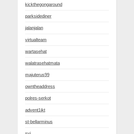
kickthegongaround
parksidediner
jalanjalan
virtualteam
wartasehat
walatrasehatmata
majuterus99
owntheaddress
polres-serkot
advent1jkt
st-bellarminus
syj