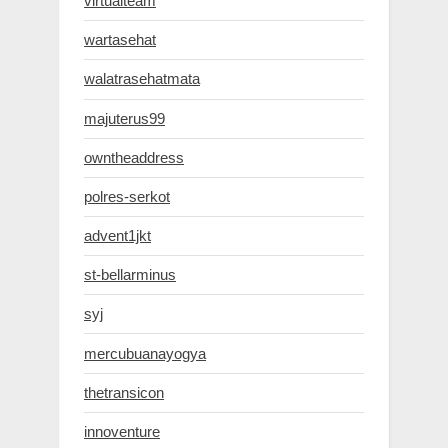
virtualteam
wartasehat
walatrasehatmata
majuterus99
owntheaddress
polres-serkot
advent1jkt
st-bellarminus
syj
mercubuanayogya
thetransicon
innoventure