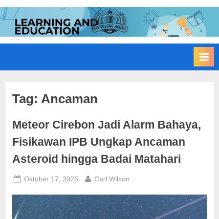
Skip
to
I
Edukasi
content
Membangun
A
Bangsa
I
N
T
u
Tag:
Ancaman
l
Meteor Cirebon Jadi Alarm Bahaya,
u
n
Fisikawan IPB Ungkap Ancaman
g
Asteroid hingga Badai Matahari
A
g
Posted
By
Oktober 17, 2025
Carl Wilson
on
u
n