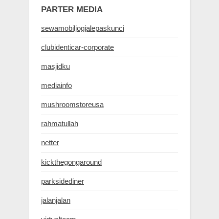
PARTER MEDIA
sewamobiljogjalepaskunci
clubidenticar-corporate
masjidku
mediainfo
mushroomstoreusa
rahmatullah
netter
kickthegongaround
parksidediner
jalanjalan