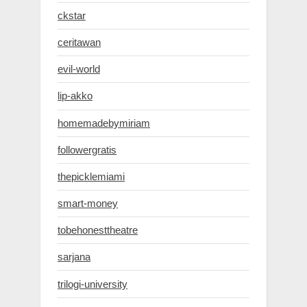
ckstar
ceritawan
evil-world
lip-akko
homemadebymiriam
followergratis
thepicklemiami
smart-money
tobehonesttheatre
sarjana
trilogi-university