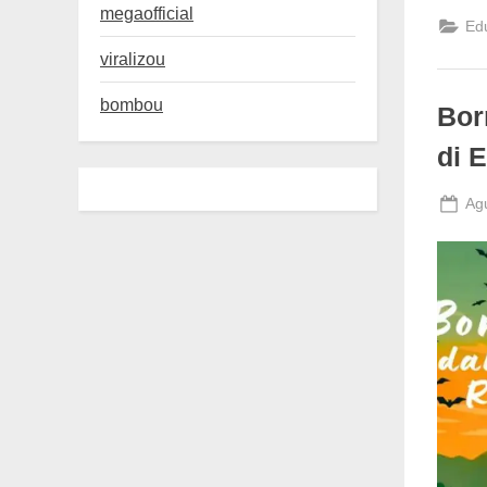
megaofficial
Ed
viralizou
bombou
Bor
di E
Po
Ag
on