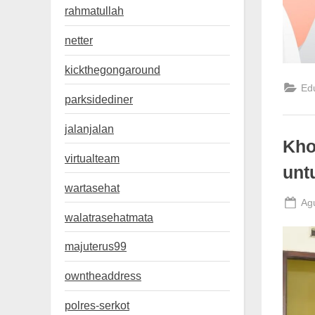
rahmatullah
netter
kickthegongaround
Ed
parksidediner
jalanjalan
Kho
virtualteam
unt
wartasehat
Po
Ag
walatrasehatmata
on
majuterus99
owntheaddress
polres-serkot