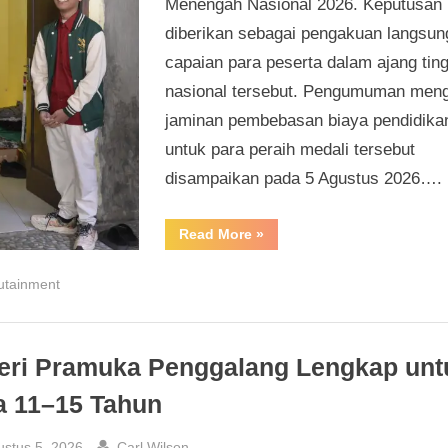
Menengah Nasional 2026. Keputusan 
diberikan sebagai pengakuan langsun
capaian para peserta dalam ajang tin
nasional tersebut. Pengumuman men
jaminan pembebasan biaya pendidika
untuk para peraih medali tersebut
disampaikan pada 5 Agustus 2026….
“Khofifah
Read More
»
Pastikan
Bebas
Biaya
utainment
Pendidikan
untuk
12
Siswa
Peraih
Medali”
eri Pramuka Penggalang Lengkap unt
a 11–15 Tahun
sted
By
ustus 5, 2026
Carl Wilson