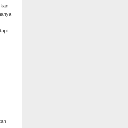
ikan
 hanya
etapi…
kan