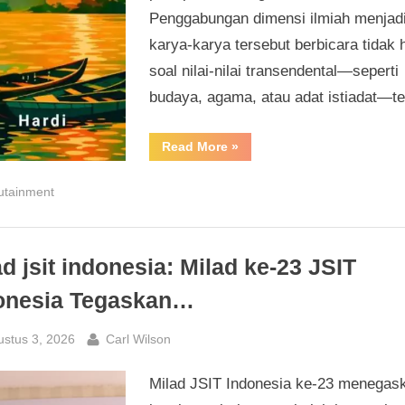
Penggabungan dimensi ilmiah menjad
karya-karya tersebut berbicara tidak
soal nilai-nilai transendental—seperti
budaya, agama, atau adat istiadat—t
“Borneo
Read More
»
25
dan
Vaksin
utainment
Rahasia:
Sastra
Sains
di
Era
Digital”
ad jsit indonesia: Milad ke-23 JSIT
onesia Tegaskan…
sted
By
ustus 3, 2026
Carl Wilson
Milad JSIT Indonesia ke-23 menegas