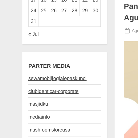
Pan
24
25
26
27
28
29
30
Agu
31
Po
Ag
« Jul
on
PARTER MEDIA
sewamobiljogjalepaskunci
clubidenticar-corporate
masjidku
mediainfo
mushroomstoreusa