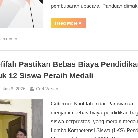
pembubaran upacara. Panduan dima
“Panduan
Read More
»
Susunan
Upacara
Bendera
utainment
17
Agustus
di
Sekolah”
fifah Pastikan Bebas Biaya Pendidika
uk 12 Siswa Peraih Medali
sted
By
ustus 6, 2026
Carl Wilson
Gubernur Khofifah Indar Parawansa
menjamin bebas biaya pendidikan bag
siswa berprestasi yang meraih medal
Lomba Kompetensi Siswa (LKS) Pend