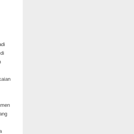
adi
di
n
kaian
kumen
ang
a