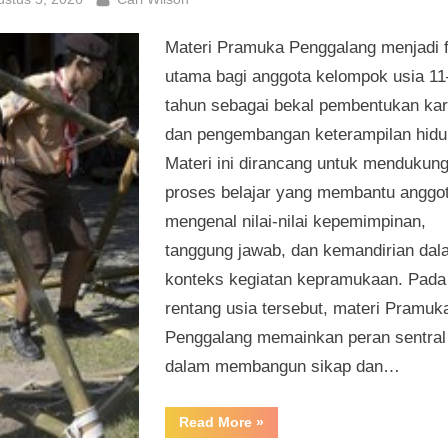
Materi Pramuka Penggalang menjadi 
utama bagi anggota kelompok usia 1
tahun sebagai bekal pembentukan kar
dan pengembangan keterampilan hidu
Materi ini dirancang untuk mendukun
proses belajar yang membantu anggo
mengenal nilai-nilai kepemimpinan,
tanggung jawab, dan kemandirian dal
konteks kegiatan kepramukaan. Pada
rentang usia tersebut, materi Pramuk
Penggalang memainkan peran sentral
dalam membangun sikap dan…
“Materi
Read More
»
Pramuka