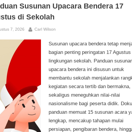
duan Susunan Upacara Bendera 17
stus di Sekolah
sted
By
ustus 7, 2026
Carl Wilson
Susunan upacara bendera tetap menj
bagian penting peringatan 17 Agustus 
lingkungan sekolah. Panduan susuna
upacara bendera ini disusun untuk
membantu sekolah menjalankan rang
kegiatan secara tertib dan bermakna,
sekaligus meneguhkan nilai-nilai
nasionalisme bagi peserta didik. Do
panduan memuat 15 susunan acara y
lengkap, mencakup tahapan mulai
persiapan, pengibaran bendera, hingg