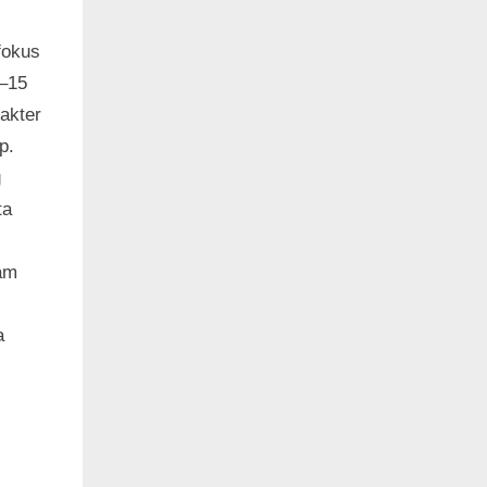
fokus
1–15
akter
p.
g
ta
am
a