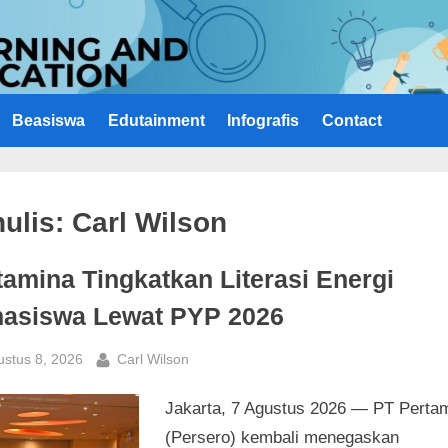
Beasiswa
Edutainment
Infografis
Contact
ulis:
Carl Wilson
tamina Tingkatkan Literasi Energi
asiswa Lewat PYP 2026
sted
By
ustus 8, 2026
Carl Wilson
Jakarta, 7 Agustus 2026 — PT Perta
(Persero) kembali menegaskan