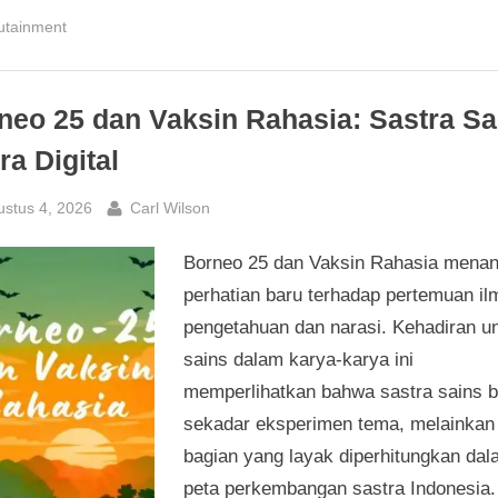
Penggalang
Lengkap
utainment
untuk
Usia
11–
15
Tahun”
neo 25 dan Vaksin Rahasia: Sastra Sa
ra Digital
sted
By
ustus 4, 2026
Carl Wilson
Borneo 25 dan Vaksin Rahasia menan
perhatian baru terhadap pertemuan il
pengetahuan dan narasi. Kehadiran u
sains dalam karya-karya ini
memperlihatkan bahwa sastra sains 
sekadar eksperimen tema, melainkan
bagian yang layak diperhitungkan dal
peta perkembangan sastra Indonesia.