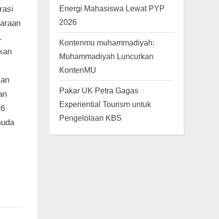
Energi Mahasiswa Lewat PYP
rasi
2026
garaan
.
Kontenmu muhammadiyah:
ikan
Muhammadiyah Luncurkan
KontenMU
man
Pakar UK Petra Gagas
an
Experiential Tourism untuk
26
Pengelolaan KBS
muda