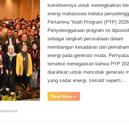
komitmennya untuk meningkatkan lite
energi mahasiswa melalui penyeleng
Pertamina Youth Program (PYP) 2026
Penyelenggaraan program ini diposis
sebagai langkah perusahaan dalam
membangun kesadaran dan pemaha
energi pada generasi muda. Pernyata
tersebut menegaskan bahwa PYP 20
diarahkan untuk mencetak generasi 
yang sadar energi. Inisiatif seperti…
“Pertamina
Read More
»
Tingkatkan
Literasi
Energi
utainment
Mahasiswa
Lewat
PYP
2026”