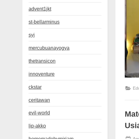
advent1jkt
st-bellarminus
syj
mercubuanayogya
thetransicon
innoventure
ckstar
Ed
ceritawan
Mat
evil-world
Usi
lip-akko
Po
homemadebymiriam
Ag