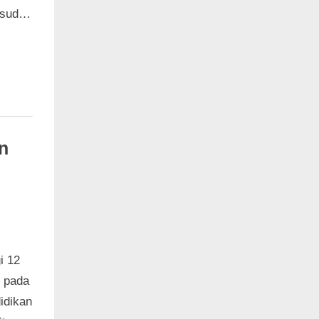
ksud…
n
i 12
i pada
idikan