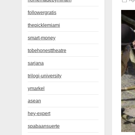
on
followergratis
thepicklemiami
smart-money
tobehonesttheatre
sarjana
trilogi-university
ymarkel
asean
hey-expert
spabaansuerte