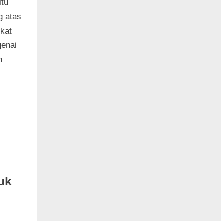
itu
g atas
gkat
genai
n
uk