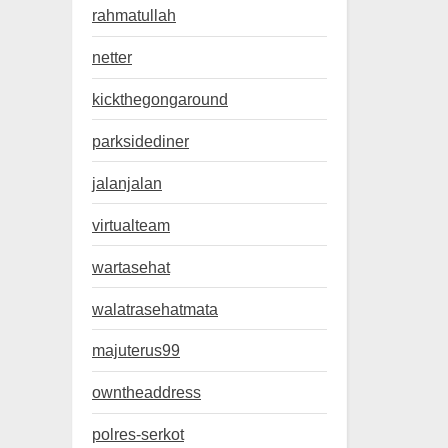
rahmatullah
netter
kickthegongaround
parksidediner
jalanjalan
virtualteam
wartasehat
walatrasehatmata
majuterus99
owntheaddress
polres-serkot