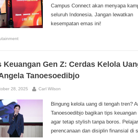
Campus Connect akan menyapa kamp
seluruh Indonesia. Jangan lewatkan
kesempatan emas ini!
utainment
s Keuangan Gen Z: Cerdas Kelola Uan
 Angela Tanoesoedibjo
sted
By
tober 28, 2025
Carl Wilson
Bingung kelola uang di tengah tren? A
Tanoesoedibjo bagikan tips keuangan
agar tetap stylish tanpa boros. Pelajar
perencanaan dan disiplin finansial di s