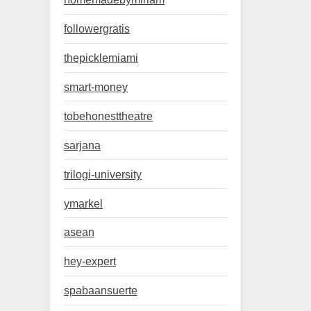
followergratis
thepicklemiami
smart-money
tobehonesttheatre
sarjana
trilogi-university
ymarkel
asean
hey-expert
spabaansuerte