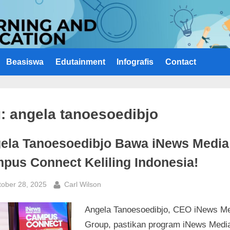
Beasiswa
Edutainment
Infografis
Contact
g:
angela tanoesoedibjo
ela Tanoesoedibjo Bawa iNews Media
pus Connect Keliling Indonesia!
sted
By
tober 28, 2025
Carl Wilson
Angela Tanoesoedibjo, CEO iNews M
Group, pastikan program iNews Medi