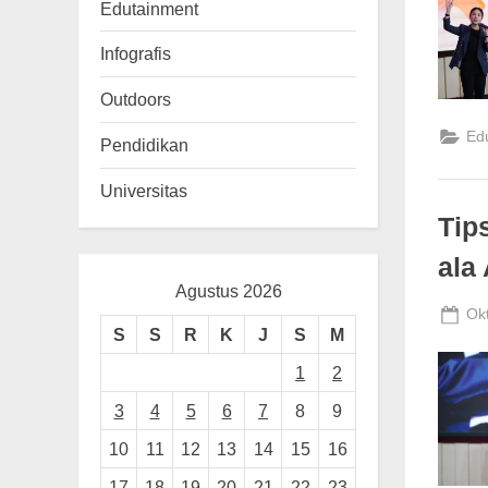
n
Edutainment
g
Infografis
Outdoors
Ed
Pendidikan
Universitas
Tip
ala
Agustus 2026
Po
Ok
S
S
R
K
J
S
M
on
1
2
3
4
5
6
7
8
9
10
11
12
13
14
15
16
17
18
19
20
21
22
23