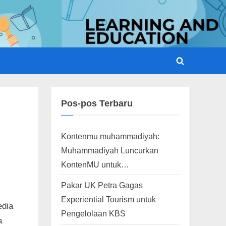
Toggle
search
form
Pos-pos Terbaru
Kontenmu muhammadiyah:
Muhammadiyah Luncurkan
KontenMU untuk…
Pakar UK Petra Gagas
Experiential Tourism untuk
edia
Pengelolaan KBS
a