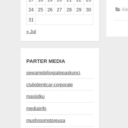
Ed
24
25
26
27
28
29
30
31
« Jul
PARTER MEDIA
sewamobiljogjalepaskunci
clubidenticar-corporate
masjidku
mediainfo
mushroomstoreusa