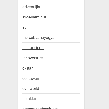
advent1jkt
st-bellarminus
syj
mercubuanayogya
thetransicon
innoventure
ckstar
ceritawan
evil-world
lip-akko
homemadebymiriam