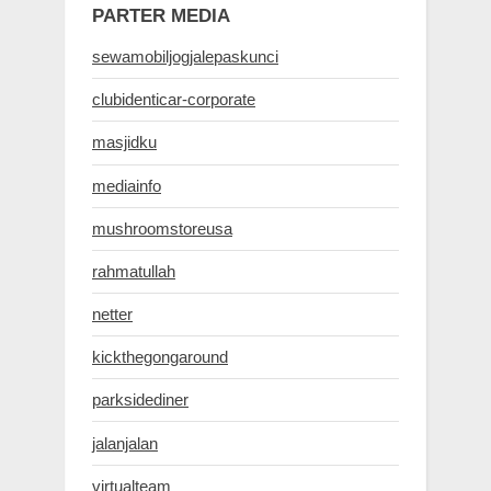
PARTER MEDIA
sewamobiljogjalepaskunci
clubidenticar-corporate
masjidku
mediainfo
mushroomstoreusa
rahmatullah
netter
kickthegongaround
parksidediner
jalanjalan
virtualteam