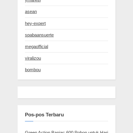
asean
hey-expert
spabaansuerte
megaofficial
viralizou
bombou
Pos-pos Terbaru
Green Action Banjar: 600 Pohon untuk Hari