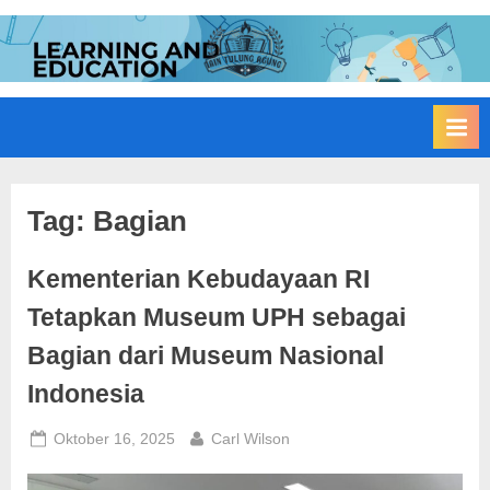
Skip
to
I
Edukasi
content
Membangun
A
Bangsa
I
N
T
u
Tag:
Bagian
l
Kementerian Kebudayaan RI
u
n
Tetapkan Museum UPH sebagai
g
Bagian dari Museum Nasional
A
Indonesia
g
u
Posted
By
Oktober 16, 2025
Carl Wilson
n
on