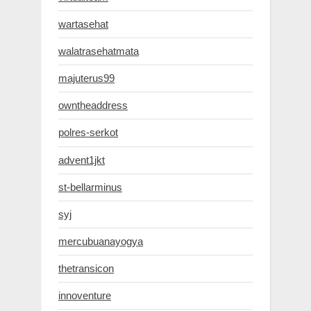
wartasehat
walatrasehatmata
majuterus99
owntheaddress
polres-serkot
advent1jkt
st-bellarminus
syj
mercubuanayogya
thetransicon
innoventure