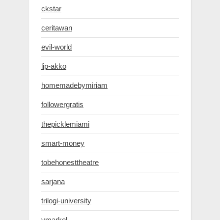
ckstar
ceritawan
evil-world
lip-akko
homemadebymiriam
followergratis
thepicklemiami
smart-money
tobehonesttheatre
sarjana
trilogi-university
ymarkel