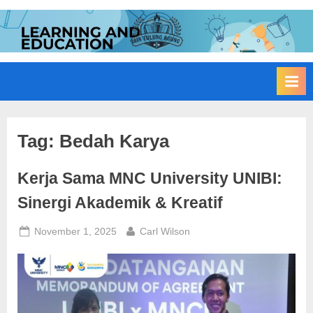
Skip
to
I
Edukasi
content
Membangun
A
Bangsa
I
N
T
u
Tag:
Bedah Karya
l
Kerja Sama MNC University UNIBI:
u
n
Sinergi Akademik & Kreatif
g
Posted
By
November 1, 2025
Carl Wilson
A
on
g
u
n