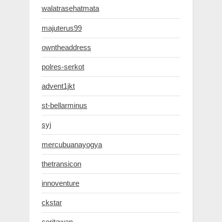
walatrasehatmata
majuterus99
owntheaddress
polres-serkot
advent1jkt
st-bellarminus
syj
mercubuanayogya
thetransicon
innoventure
ckstar
ceritawan