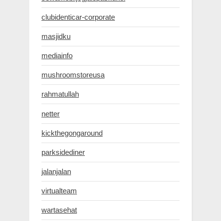
clubidenticar-corporate
masjidku
mediainfo
mushroomstoreusa
rahmatullah
netter
kickthegongaround
parksidediner
jalanjalan
virtualteam
wartasehat