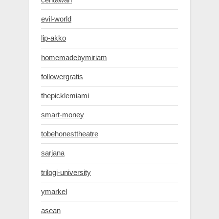
evil-world
lip-akko
homemadebymiriam
followergratis
thepicklemiami
smart-money
tobehonesttheatre
sarjana
trilogi-university
ymarkel
asean