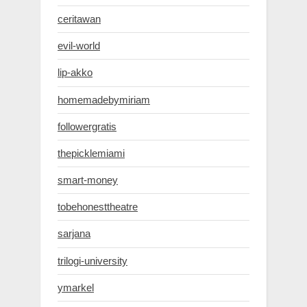
ceritawan
evil-world
lip-akko
homemadebymiriam
followergratis
thepicklemiami
smart-money
tobehonesttheatre
sarjana
trilogi-university
ymarkel