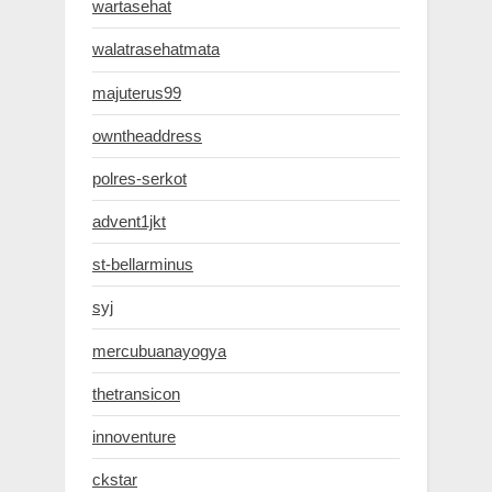
wartasehat
walatrasehatmata
majuterus99
owntheaddress
polres-serkot
advent1jkt
st-bellarminus
syj
mercubuanayogya
thetransicon
innoventure
ckstar