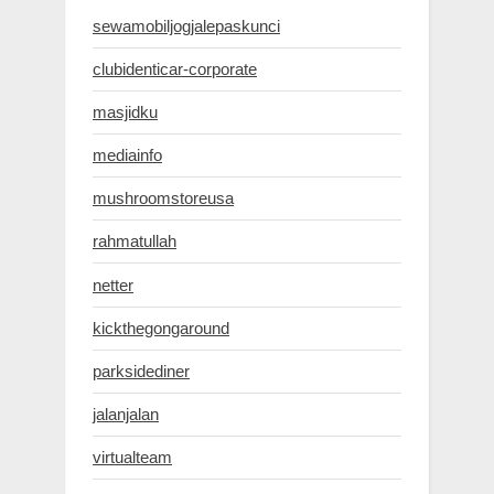
sewamobiljogjalepaskunci
clubidenticar-corporate
masjidku
mediainfo
mushroomstoreusa
rahmatullah
netter
kickthegongaround
parksidediner
jalanjalan
virtualteam