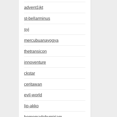
advent1jkt
st-bellarminus
syj
mercubuanayogya
thetransicon
innoventure
ckstar
ceritawan
evil-world
lip-akko
homemadebymiriam