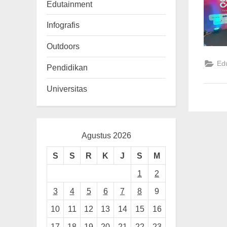
n
Edutainment
g
Infografis
Outdoors
Ed
Pendidikan
Universitas
Agustus 2026
S
S
R
K
J
S
M
1
2
3
4
5
6
7
8
9
10
11
12
13
14
15
16
17
18
19
20
21
22
23