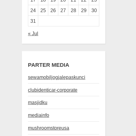
24
25
26
27
28
29
30
31
« Jul
PARTER MEDIA
sewamobiljogjalepaskunci
clubidenticar-corporate
masjidku
mediainfo
mushroomstoreusa