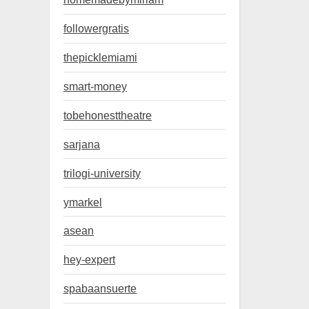
followergratis
thepicklemiami
smart-money
tobehonesttheatre
sarjana
trilogi-university
ymarkel
asean
hey-expert
spabaansuerte