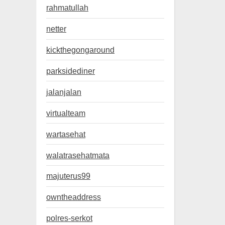
rahmatullah
netter
kickthegongaround
parksidediner
jalanjalan
virtualteam
wartasehat
walatrasehatmata
majuterus99
owntheaddress
polres-serkot