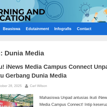
Beasiswa
Edutainment
Infografis
Contact
g:
Dunia Media
u! iNews Media Campus Connect Unp
tu Gerbang Dunia Media
sted
By
tober 28, 2025
Carl Wilson
Mahasiswa Unpad antusias ikuti iNe
Media Campus Connect! Intip keseru