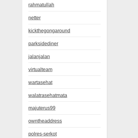
rahmatullah
netter
kickthegongaround
parksidediner
jalanjalan
virtualteam
wartasehat
walatrasehatmata
majuterus99
owntheaddress
polres-serkot