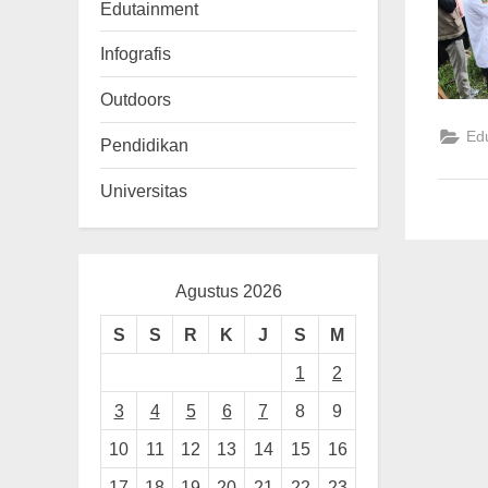
n
Edutainment
g
Infografis
Outdoors
Ed
Pendidikan
Universitas
Agustus 2026
S
S
R
K
J
S
M
1
2
3
4
5
6
7
8
9
10
11
12
13
14
15
16
17
18
19
20
21
22
23