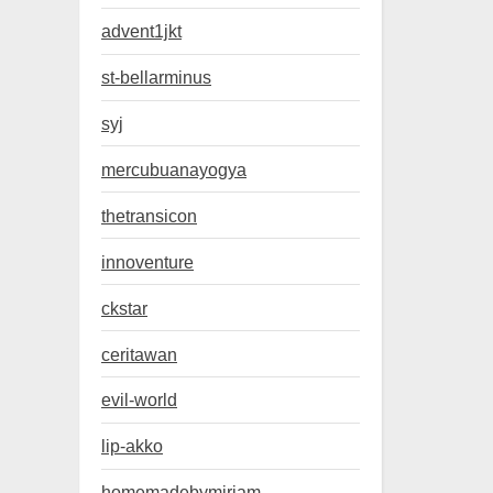
advent1jkt
st-bellarminus
syj
mercubuanayogya
thetransicon
innoventure
ckstar
ceritawan
evil-world
lip-akko
homemadebymiriam