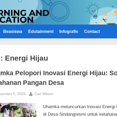
Beasiswa
Edutainment
Infografis
Contact
g:
Energi Hijau
mka Pelopori Inovasi Energi Hijau: So
ahanan Pangan Desa
sted
By
vember 5, 2025
Carl Wilson
Uhamka meluncurkan Inovasi Energi 
di Desa Sindangresmi untuk ketahan