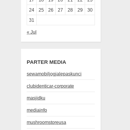
24
25
26
27
28
29
30
31
« Jul
PARTER MEDIA
sewamobiljogjalepaskunci
clubidenticar-corporate
masjidku
mediainfo
mushroomstoreusa