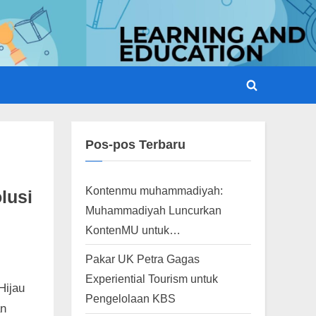
Toggle
search
form
Pos-pos Terbaru
Kontenmu muhammadiyah:
lusi
Muhammadiyah Luncurkan
KontenMU untuk…
Pakar UK Petra Gagas
Experiential Tourism untuk
Hijau
Pengelolaan KBS
an