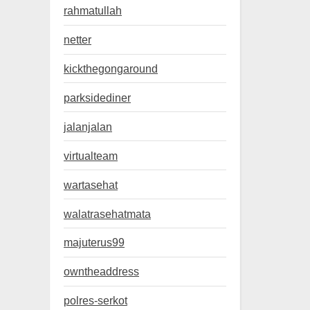
rahmatullah
netter
kickthegongaround
parksidediner
jalanjalan
virtualteam
wartasehat
walatrasehatmata
majuterus99
owntheaddress
polres-serkot