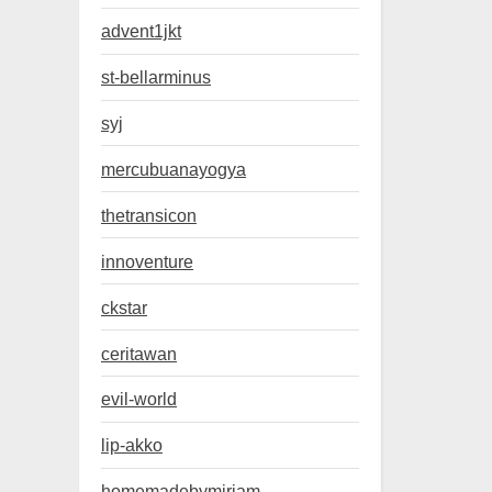
advent1jkt
st-bellarminus
syj
mercubuanayogya
thetransicon
innoventure
ckstar
ceritawan
evil-world
lip-akko
homemadebymiriam