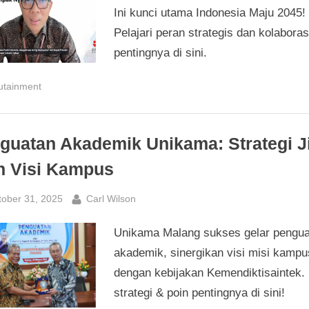
Ini kunci utama Indonesia Maju 2045!
Pelajari peran strategis dan kolaboras
pentingnya di sini.
utainment
guatan Akademik Unikama: Strategi J
h Visi Kampus
sted
By
tober 31, 2025
Carl Wilson
Unikama Malang sukses gelar pengua
akademik, sinergikan visi misi kampu
dengan kebijakan Kemendiktisaintek. 
strategi & poin pentingnya di sini!