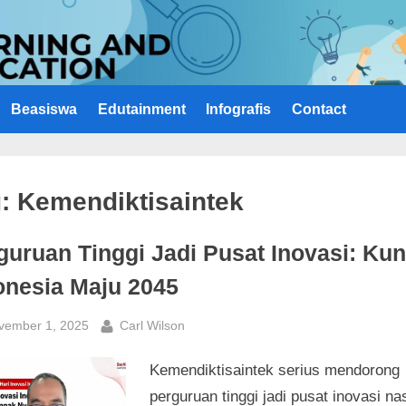
Beasiswa
Edutainment
Infografis
Contact
g:
Kemendiktisaintek
guruan Tinggi Jadi Pusat Inovasi: Kun
onesia Maju 2045
sted
By
vember 1, 2025
Carl Wilson
Kemendiktisaintek serius mendorong
perguruan tinggi jadi pusat inovasi na