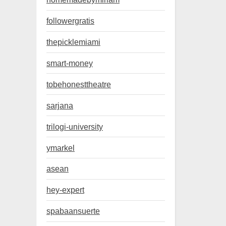
followergratis
thepicklemiami
smart-money
tobehonesttheatre
sarjana
trilogi-university
ymarkel
asean
hey-expert
spabaansuerte