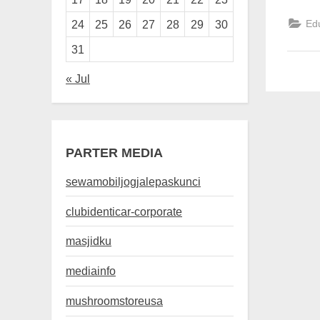
Ed
24
25
26
27
28
29
30
31
« Jul
PARTER MEDIA
sewamobiljogjalepaskunci
clubidenticar-corporate
masjidku
mediainfo
mushroomstoreusa