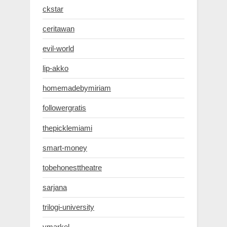
ckstar
ceritawan
evil-world
lip-akko
homemadebymiriam
followergratis
thepicklemiami
smart-money
tobehonesttheatre
sarjana
trilogi-university
ymarkel