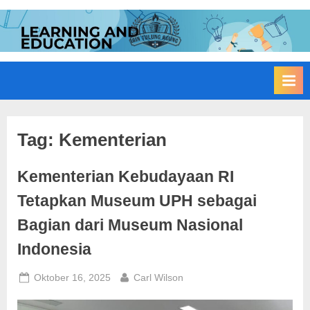
Skip
to
I
Edukasi
content
Membangun
A
Bangsa
I
N
T
u
Tag:
Kementerian
l
Kementerian Kebudayaan RI
u
n
Tetapkan Museum UPH sebagai
g
Bagian dari Museum Nasional
A
Indonesia
g
u
Posted
By
Oktober 16, 2025
Carl Wilson
n
on