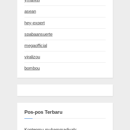
asean
hey-expert
spabaansuerte
megaofficial
viralizou
bombou
Pos-pos Terbaru
Kontenmu muhammadiyah: