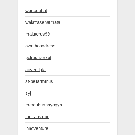
wartasehat
walatrasehatmata
majuterus99
owntheaddress
polres-serkot
advent1jkt
st-bellarminus
syj
mercubuanayogya
thetransicon
innoventure