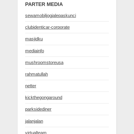
PARTER MEDIA
sewamobiljogjalepaskunci
clubidenticar-corporate
masjidku
mediainfo
mushroomstoreusa
rahmatullah
netter
kickthegongaround
parksidediner
jalanjalan
virtualteam