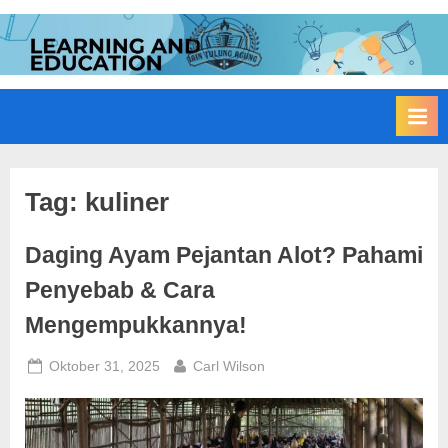
Skip
to
I
Edukasi
content
Membangun
A
Bangsa
I
N
T
u
Tag:
kuliner
l
Daging Ayam Pejantan Alot? Pahami
u
n
Penyebab & Cara
g
Mengempukkannya!
A
g
Posted
By
Oktober 31, 2025
Carl Wilson
on
u
n