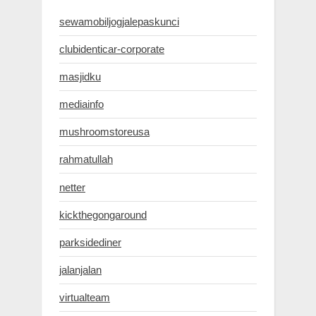
sewamobiljogjalepaskunci
clubidenticar-corporate
masjidku
mediainfo
mushroomstoreusa
rahmatullah
netter
kickthegongaround
parksidediner
jalanjalan
virtualteam