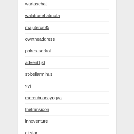
wartasehat
walatrasehatmata
majuterus99
owntheaddress
polres-serkot
advent1jkt
st-bellarminus
syj
mercubuanayogya
thetransicon
innoventure
ckstar