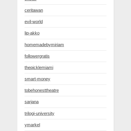
ceritawan
evil-world
lip-akko
homemadebymiriam
followergratis
thepicklemiami
smart-money
tobehonesttheatre
sarjana
trilogi-university
ymarkel