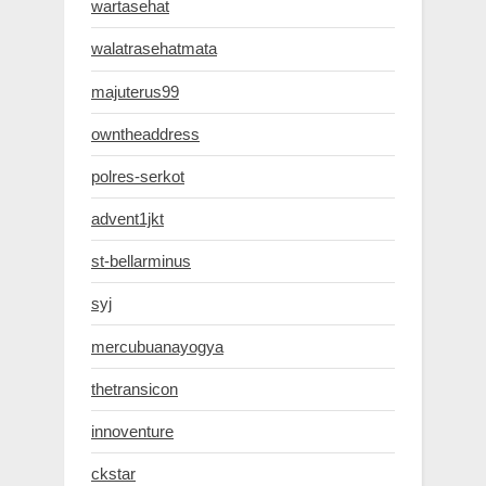
wartasehat
walatrasehatmata
majuterus99
owntheaddress
polres-serkot
advent1jkt
st-bellarminus
syj
mercubuanayogya
thetransicon
innoventure
ckstar