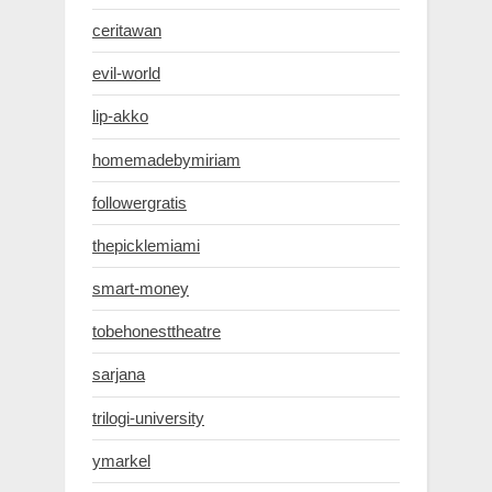
ceritawan
evil-world
lip-akko
homemadebymiriam
followergratis
thepicklemiami
smart-money
tobehonesttheatre
sarjana
trilogi-university
ymarkel