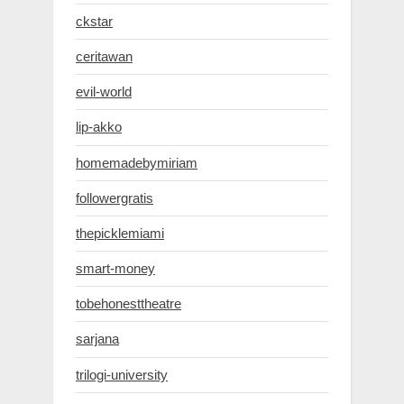
ckstar
ceritawan
evil-world
lip-akko
homemadebymiriam
followergratis
thepicklemiami
smart-money
tobehonesttheatre
sarjana
trilogi-university