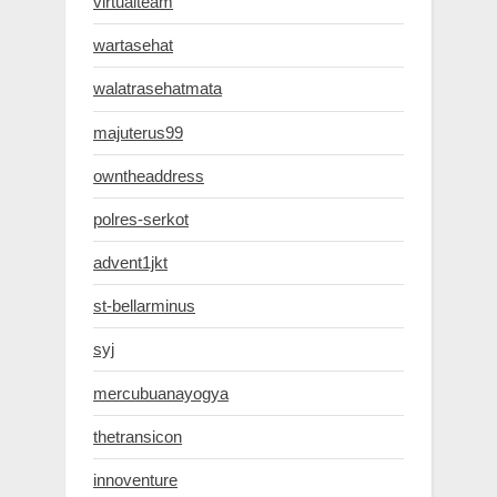
virtualteam
wartasehat
walatrasehatmata
majuterus99
owntheaddress
polres-serkot
advent1jkt
st-bellarminus
syj
mercubuanayogya
thetransicon
innoventure