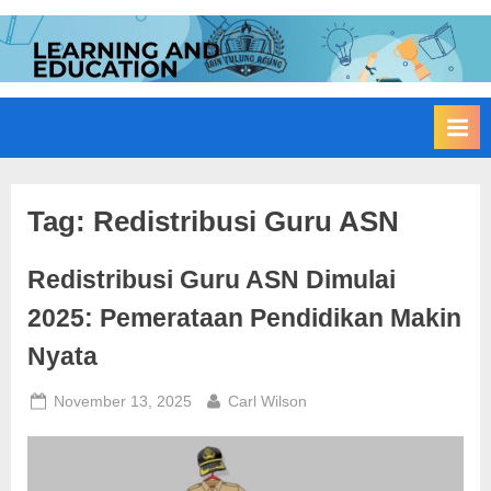
Skip
to
I
Edukasi
content
Membangun
A
Bangsa
I
N
T
u
Tag:
Redistribusi Guru ASN
l
Redistribusi Guru ASN Dimulai
u
n
2025: Pemerataan Pendidikan Makin
g
Nyata
A
g
Posted
By
November 13, 2025
Carl Wilson
on
u
n