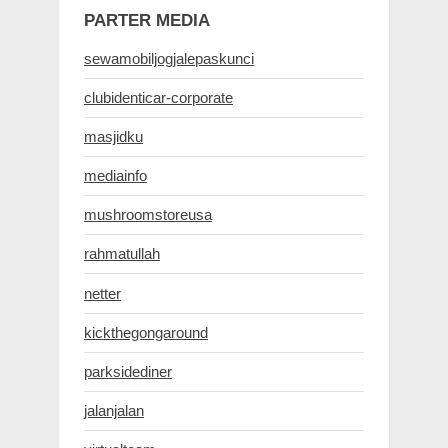
PARTER MEDIA
sewamobiljogjalepaskunci
clubidenticar-corporate
masjidku
mediainfo
mushroomstoreusa
rahmatullah
netter
kickthegongaround
parksidediner
jalanjalan