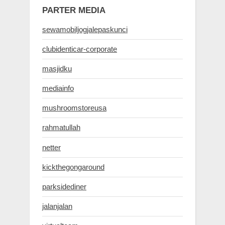
PARTER MEDIA
sewamobiljogjalepaskunci
clubidenticar-corporate
masjidku
mediainfo
mushroomstoreusa
rahmatullah
netter
kickthegongaround
parksidediner
jalanjalan