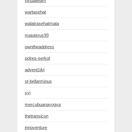
virtualteam
wartasehat
walatrasehatmata
majuterus99
owntheaddress
polres-serkot
advent1jkt
st-bellarminus
syj
mercubuanayogya
thetransicon
innoventure