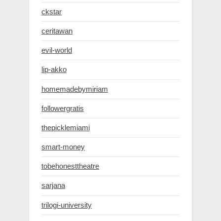
ckstar
ceritawan
evil-world
lip-akko
homemadebymiriam
followergratis
thepicklemiami
smart-money
tobehonesttheatre
sarjana
trilogi-university