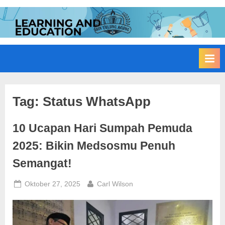
Skip
to
I
Edukasi
content
Membangun
A
Bangsa
I
N
T
u
Tag:
Status WhatsApp
l
10 Ucapan Hari Sumpah Pemuda
u
n
2025: Bikin Medsosmu Penuh
g
Semangat!
A
g
Posted
By
Oktober 27, 2025
Carl Wilson
on
u
n