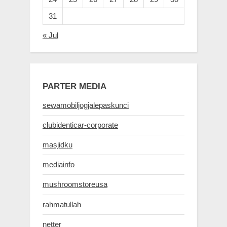
31
« Jul
PARTER MEDIA
sewamobiljogjalepaskunci
clubidenticar-corporate
masjidku
mediainfo
mushroomstoreusa
rahmatullah
netter