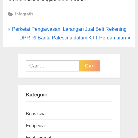
Infografis
Navigasi
P
Perketat Pengawasan: Larangan Jual Beli Rekening
r
N
DPR RI Bantu Palestina dalam KTT Perdamaian
pos
e
e
v
x
i
t
Cari
o
P
untuk:
u
o
s
s
Kategori
P
t
o
:
Beasiswa
s
t
Edupedia
:
Edutainment