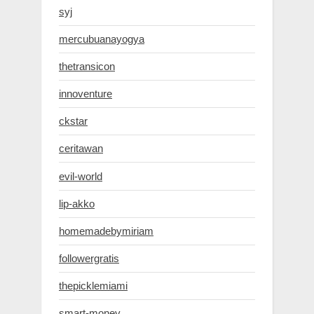
syj
mercubuanayogya
thetransicon
innoventure
ckstar
ceritawan
evil-world
lip-akko
homemadebymiriam
followergratis
thepicklemiami
smart-money