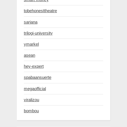
tobehonesttheatre
sarjana
trilogi-university
ymarkel
asean
hey-expert
spabaansuerte
megaofficial
viralizou
bombou