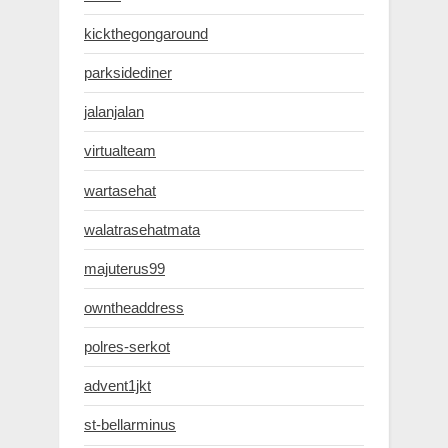
kickthegongaround
parksidediner
jalanjalan
virtualteam
wartasehat
walatrasehatmata
majuterus99
owntheaddress
polres-serkot
advent1jkt
st-bellarminus