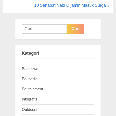
pos
e
N
10 Sahabat Nabi Dijamin Masuk Surga
v
e
i
x
o
t
Cari
u
untuk:
P
s
o
P
s
Kategori
o
t
s
:
Beasiswa
t
:
Edupedia
Edutainment
Infografis
Outdoors