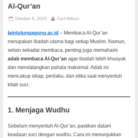
g
Al-Qur’an
Posted
By
Oktober 5, 2025
Carl Wilson
on
Iaintulungagung.ac.id
– Membaca Al-Qur’an
merupakan ibadah utama bagi setiap Muslim. Namun,
selain sekadar membaca, penting juga memahami
adab membaca Al-Qur’an
agar ibadah lebih khusyuk
dan mendatangkan pahala maksimal. Adab ini
mencakup sikap, perilaku, dan etika saat menyentuh
kitab suci.
1. Menjaga Wudhu
Sebelum menyentuh Al-Qur’an, pastikan dalam
keadaan suci dengan wudhu. Cara ini menunjukkan