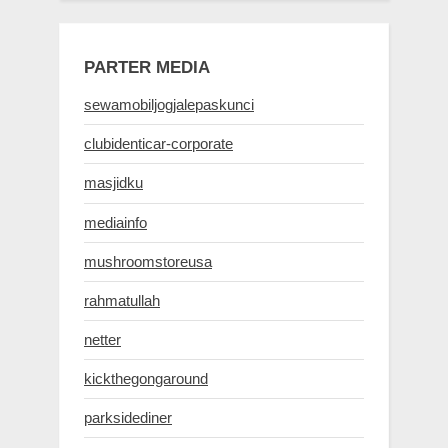
PARTER MEDIA
sewamobiljogjalepaskunci
clubidenticar-corporate
masjidku
mediainfo
mushroomstoreusa
rahmatullah
netter
kickthegongaround
parksidediner