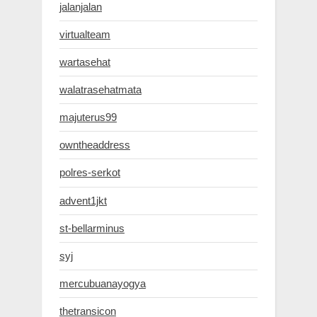
jalanjalan
virtualteam
wartasehat
walatrasehatmata
majuterus99
owntheaddress
polres-serkot
advent1jkt
st-bellarminus
syj
mercubuanayogya
thetransicon