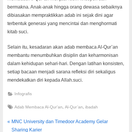
bermakna. Anak-anak hingga orang dewasa sebaiknya
dibiasakan mempraktikkan adab ini sejak dini agar
terbentuk generasi yang mencintai dan menghormati
kitab suci.
Selain itu, kesadaran akan adab membaca Al-Qur’an
membantu menumbuhkan disiplin dan keharmonisan
dalam kehidupan sehari-hari. Dengan latihan konsisten,
setiap bacaan menjadi sarana refleksi diri sekaligus
mendekatkan diri kepada Allah.suci.
Infografis
Tags:
,
,
Adab Membaca Al-Qur'an
Al-Qur’an
ibadah
Navigasi
P
MNC University dan Timedoor Academy Gelar
r
Sharing Karier