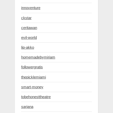
innoventure
ckstar
ceritawan
evil-world
lip-akko
homemadebymiriam
followergratis
thepicklemiami
smart-money
tobehonesttheatre
sarjana