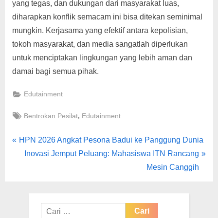
yang tegas, dan dukungan dari masyarakat luas,
diharapkan konflik semacam ini bisa ditekan seminimal
mungkin. Kerjasama yang efektif antara kepolisian,
tokoh masyarakat, dan media sangatlah diperlukan
untuk menciptakan lingkungan yang lebih aman dan
damai bagi semua pihak.
Edutainment
Tags:
,
Bentrokan Pesilat
Edutainment
Navigasi
P
HPN 2026 Angkat Pesona Badui ke Panggung Dunia
r
N
Inovasi Jemput Peluang: Mahasiswa ITN Rancang
pos
e
e
Mesin Canggih
v
x
i
t
o
P
Cari