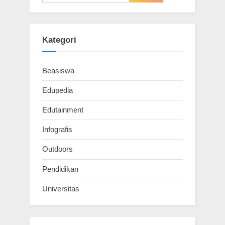
u
o
untuk:
s
s
P
t
Kategori
o
:
s
Beasiswa
t
:
Edupedia
Edutainment
Infografis
Outdoors
Pendidikan
Universitas