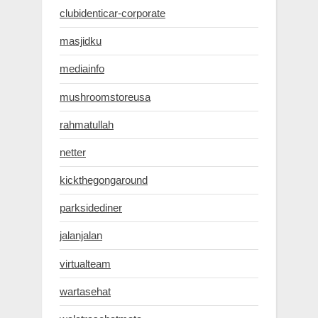
clubidenticar-corporate
masjidku
mediainfo
mushroomstoreusa
rahmatullah
netter
kickthegongaround
parksidediner
jalanjalan
virtualteam
wartasehat