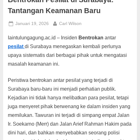
g
Tantangan Keamanan Baru
Posted
By
Januari 19, 2026
Carl Wilson
on
Iaintulungagung.ac.id – Insiden
Bentrokan
antar
pesilat
di Surabaya menegaskan kembali perlunya
upaya sistematis dari berbagai pihak untuk mengatasi
masalah keamanan ini.
Peristiwa bentrokan antar pesilat yang terjadi di
Surabaya baru-baru ini menjadi perhatian publik.
Kejadian ini tidak hanya melibatkan para pesilat, tetapi
juga menyeret pihak berwenang ke dalam insiden yang
memilukan. Tawuran ini terjadi di simpang empat Jalan
Ir. Soekarno (Merr) dan Jalan Arief Rahman Hakim pada
dini hari, dan bahkan menyebabkan seorang polisi