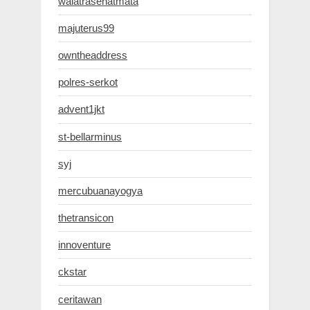
walatrasehatmata
majuterus99
owntheaddress
polres-serkot
advent1jkt
st-bellarminus
syj
mercubuanayogya
thetransicon
innoventure
ckstar
ceritawan