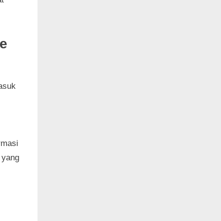
le
masuk
rmasi
a yang