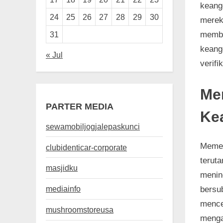
keang
24
25
26
27
28
29
30
merek
memba
31
keang
« Jul
verifi
Me
PARTER MEDIA
Ke
sewamobiljogjalepaskunci
Memer
clubidenticar-corporate
terut
masjidku
menin
mediainfo
bersu
mence
mushroomstoreusa
menga