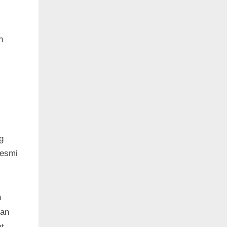
n
g
resmi
n
gan
t