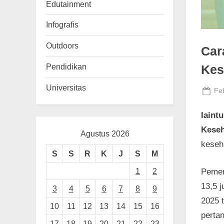
n
Edutainment
g
Infografis
Outdoors
Car
Pendidikan
Kes
Universitas
Po
Feb
on
Iaint
Kese
Agustus 2026
keseh
S
S
R
K
J
S
M
1
2
Pemer
13,5 
3
4
5
6
7
8
9
2025 
10
11
12
13
14
15
16
perta
17
18
19
20
21
22
23