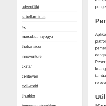
pengec
advent1jkt
st-bellarminus
Pem
syj
Aplik
mercubuanayogya
platf
thetransicon
pemeri
denga
innoventure
Peser
ckstar
keangg
tamba
ceritawan
relev
evil-world
Uti
lip-akko
homemadebymiriam