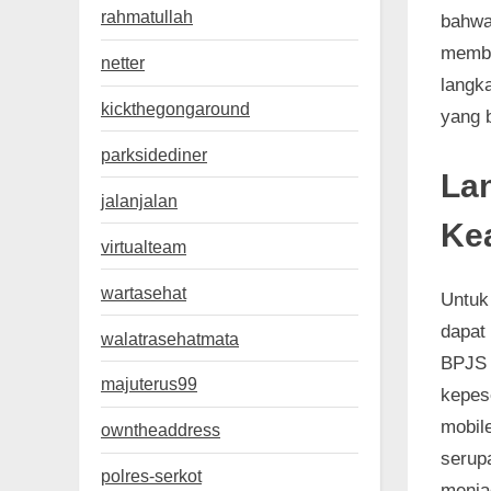
rahmatullah
bahwa
membu
netter
langka
kickthegongaround
yang 
parksidediner
La
jalanjalan
Ke
virtualteam
wartasehat
Untuk
dapat
walatrasehatmata
BPJS 
majuterus99
kepese
mobil
owntheaddress
serup
polres-serkot
menja