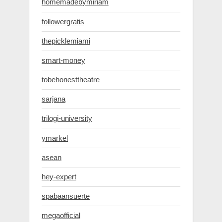
homemadebymiriam
followergratis
thepicklemiami
smart-money
tobehonesttheatre
sarjana
trilogi-university
ymarkel
asean
hey-expert
spabaansuerte
megaofficial