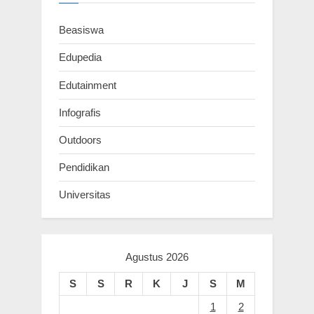
s
:
Beasiswa
t
:
Edupedia
Edutainment
Infografis
Outdoors
Pendidikan
Universitas
Agustus 2026
S
S
R
K
J
S
M
1
2