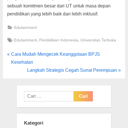
sebuah komitmen besar dari UT untuk masa depan
pendidikan yang lebih baik dan lebih inklusif.
Edutainment
Tags:
,
,
Edutainment
Pendidikan Indonesia
Universitas Terbuka
Navigasi
P
Cara Mudah Mengecek Keanggotaan BPJS
r
Kesehatan
pos
e
N
Langkah Strategis Cegah Sunat Perempuan
v
e
i
x
o
t
Cari
u
untuk:
P
s
o
P
s
Kategori
o
t