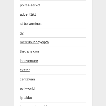
polres-serkot
advent1jkt
st-bellarminus
syj
mercubuanayogya
thetransicon
innoventure
ckstar
ceritawan
evil-world
lip-akko