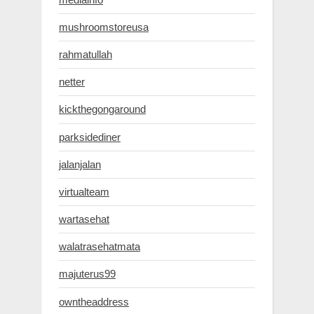
mushroomstoreusa
rahmatullah
netter
kickthegongaround
parksidediner
jalanjalan
virtualteam
wartasehat
walatrasehatmata
majuterus99
owntheaddress