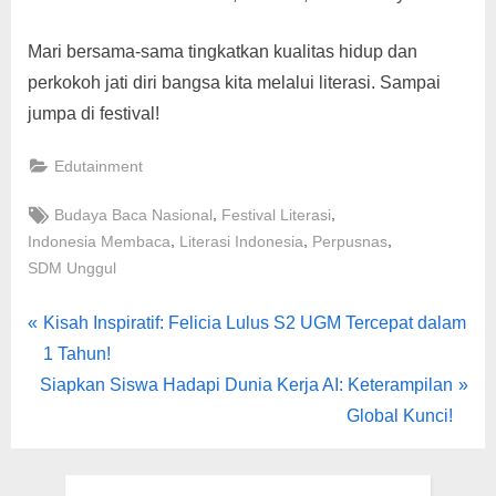
Mari bersama-sama tingkatkan kualitas hidup dan
perkokoh jati diri bangsa kita melalui literasi. Sampai
jumpa di festival!
Edutainment
Tags:
,
,
Budaya Baca Nasional
Festival Literasi
,
,
,
Indonesia Membaca
Literasi Indonesia
Perpusnas
SDM Unggul
Navigasi
P
Kisah Inspiratif: Felicia Lulus S2 UGM Tercepat dalam
r
1 Tahun!
pos
N
e
Siapkan Siswa Hadapi Dunia Kerja AI: Keterampilan
e
v
Global Kunci!
x
i
t
o