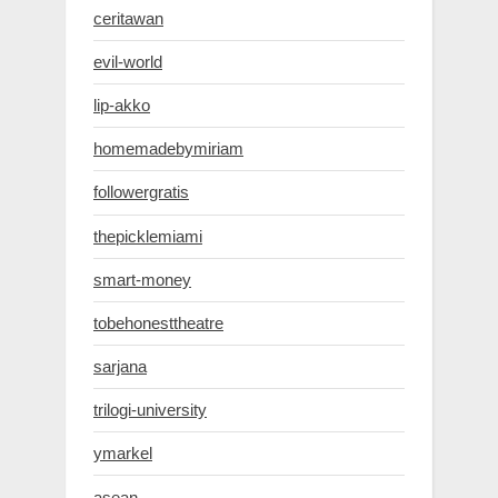
ceritawan
evil-world
lip-akko
homemadebymiriam
followergratis
thepicklemiami
smart-money
tobehonesttheatre
sarjana
trilogi-university
ymarkel
asean