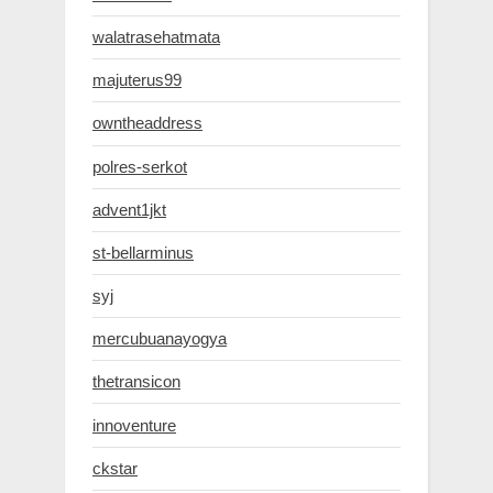
walatrasehatmata
majuterus99
owntheaddress
polres-serkot
advent1jkt
st-bellarminus
syj
mercubuanayogya
thetransicon
innoventure
ckstar