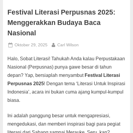
g
Festival Literasi Perpusnas 2025:
Menggerakkan Budaya Baca
Nasional
Posted
By
Oktober 29, 2025
Carl Wilson
on
Halo, Sobat Literasi! Tahukah Anda kalau Perpustakaan
Nasional (Perpusnas) punya gawe besar di tahun
depan? Yap, bersiaplah menyambut
Festival Literasi
Perpusnas 2025
! Dengan tema ‘Literasi Untuk Inspirasi
Indonesia’, acara ini bukan cuma ajang kumpul-kumpul
biasa.
Ini adalah panggung besar untuk mengapresiasi,
mengedukasi, dan memberi inspirasi bagi para pegiat
literasi dari Sabang sampai Merauke. Seru, kan?