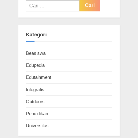
P
u
Cari
o
s
untuk:
s
P
t
o
Kategori
:
s
t
Beasiswa
:
Edupedia
Edutainment
Infografis
Outdoors
Pendidikan
Universitas