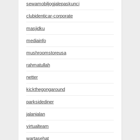
sewamobiljogjalepaskunci
clubidenticar-corporate
masjidku
mediainfo
mushroomstoreusa
rahmatullah
netter
kickthegongaround
parksidediner
jalanjalan
virtualteam
wartasehat