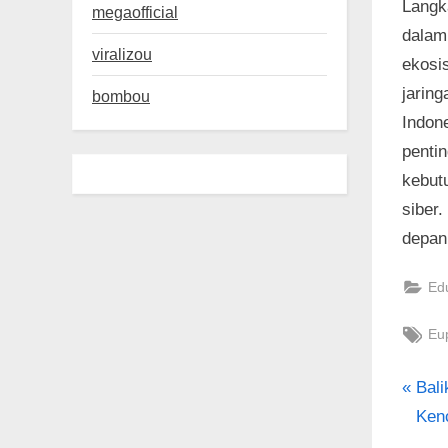
Langk
megaofficial
dalam
viralizou
ekosis
jarin
bombou
Indone
penti
kebut
siber
depan 
Ed
Tag
Eu
P
Nav
Bali
r
Ken
po
e