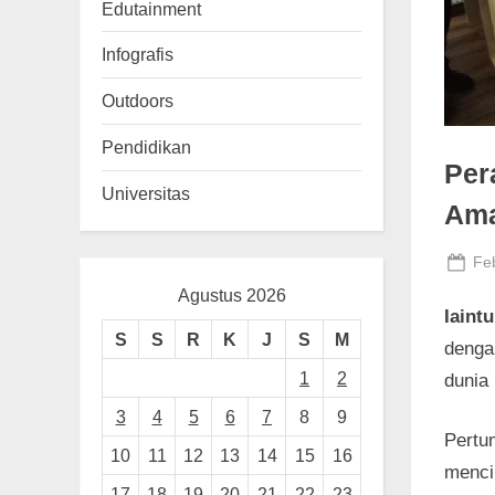
n
Edutainment
g
Infografis
Outdoors
Pendidikan
Per
Universitas
Ama
Po
Feb
on
Agustus 2026
Iaint
S
S
R
K
J
S
M
denga
1
2
dunia
3
4
5
6
7
8
9
Pertu
10
11
12
13
14
15
16
menci
17
18
19
20
21
22
23