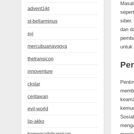
Masal
advent1jkt
seper
siber
st-bellarminus
dan d
syj
pemba
mercubuanayogya
untuk
thetransicon
Per
innoventure
Penti
ckstar
membe
ceritawan
keama
kemud
evil-world
Sosia
lip-akko
mengu
homemadebymiriam