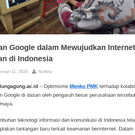
an Google dalam Mewujudkan Interne
n di Indonesia
sted
By
ruari 11, 2026
Nurlela
ulungagung.ac.id
– Optimisme
Menko PMK
terhadap kolabo
n Google di dasari oleh pengaruh besar perusahaan tersebut
 maya.
mbuhan teknologi informasi dan komunikasi di Indonesia tel
ptakan tantangan baru terkait keamanan berinternet. Dalam 