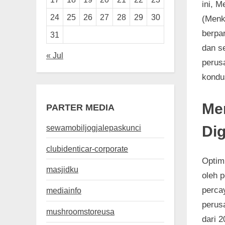
ini, 
24
25
26
27
28
29
30
(Menk
berpar
31
dan se
« Jul
perus
kondus
Me
PARTER MEDIA
sewamobiljogjalepaskunci
Dig
clubidenticar-corporate
Optim
masjidku
oleh 
perca
mediainfo
perus
mushroomstoreusa
dari 2