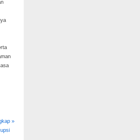
an
nya
rta
caman
masa
gkap
upsi