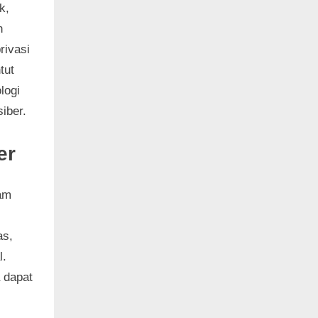
k,
n
rivasi
tut
logi
iber.
er
lam
as,
l.
 dapat