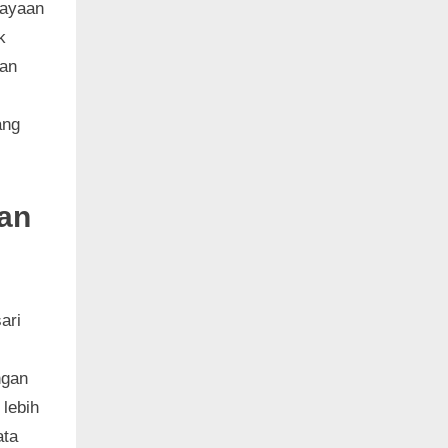
dayaan
k
man
ang
an
ari
ngan
lebih
ata