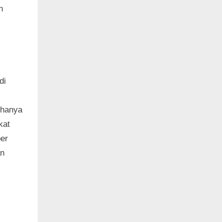
n
di
 hanya
kat
ber
an