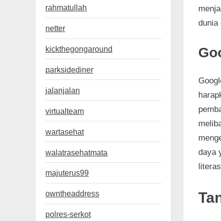
rahmatullah
menja
dunia 
netter
kickthegongaround
Goo
parksidediner
Google
jalanjalan
harap
pemba
virtualteam
melib
wartasehat
menge
daya 
walatrasehatmata
litera
majuterus99
owntheaddress
Tan
polres-serkot