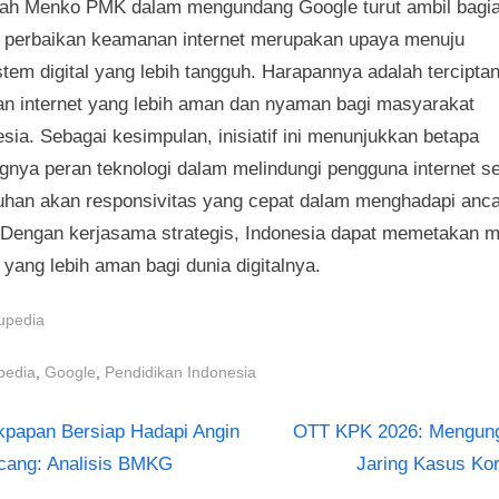
ah Menko PMK dalam mengundang Google turut ambil bagi
 perbaikan keamanan internet merupakan upaya menuju
tem digital yang lebih tangguh. Harapannya adalah tercipta
gan internet yang lebih aman dan nyaman bagi masyarakat
sia. Sebagai kesimpulan, inisiatif ini menunjukkan betapa
ngnya peran teknologi dalam melindungi pengguna internet se
uhan akan responsivitas yang cepat dalam menghadapi an
. Dengan kerjasama strategis, Indonesia dapat memetakan 
yang lebih aman bagi dunia digitalnya.
upedia
s:
,
,
pedia
Google
Pendidikan Indonesia
N
igasi
kpapan Bersiap Hadapi Angin
OTT KPK 2026: Mengun
e
cang: Analisis BMKG
Jaring Kasus Kor
s
x