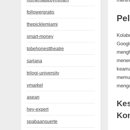
menin
followergratis
Pe
thepicklemiami
Kolab
smart-money
Googl
tobehonesttheatre
mengh
menem
sarjana
keama
trilogi-university
memun
ymarkel
mengo
asean
Kes
hey-expert
Ko
spabaansuerte