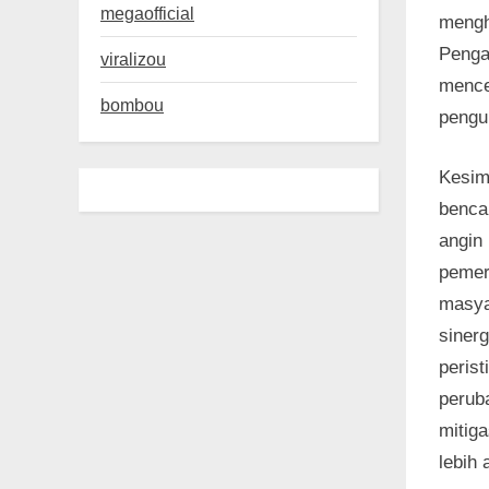
megaofficial
mengh
Pengam
viralizou
mence
bombou
pengu
Kesim
benca
angin
pemer
masya
sinerg
peris
perub
mitig
lebih