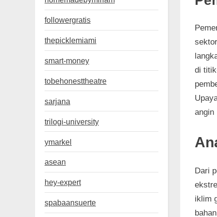
Pe
followergratis
Pemer
thepicklemiami
sekto
langk
smart-money
di tit
tobehonesttheatre
pembe
Upaya
sarjana
angin
trilogi-university
Ana
ymarkel
asean
Dari p
hey-expert
ekstr
iklim
spabaansuerte
bahan