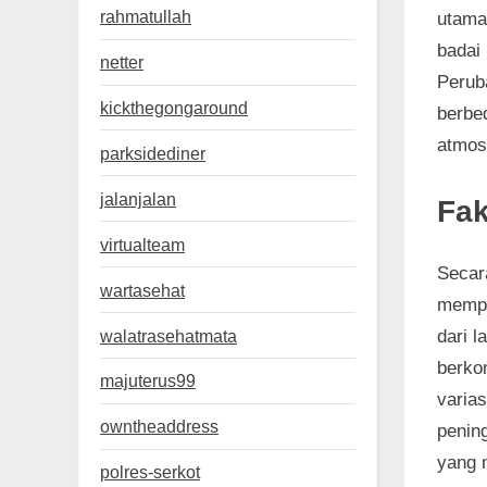
rahmatullah
utama
badai 
netter
Perub
kickthegongaround
berbe
atmosf
parksidediner
jalanjalan
Fak
virtualteam
Secara
wartasehat
mempe
walatrasehatmata
dari l
berko
majuterus99
varia
owntheaddress
pening
yang 
polres-serkot