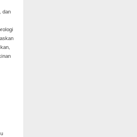
, dan
rologi
gaskan
ikan,
kinan
cu