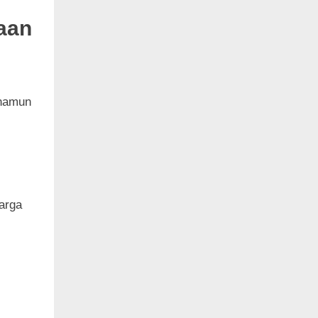
aan
 namun
arga