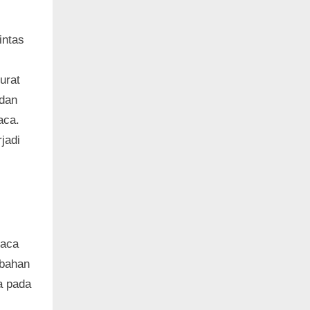
intas
urat
 dan
aca.
jadi
uaca
ubahan
a pada