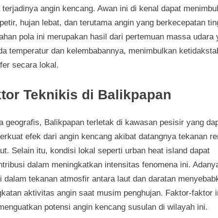
 terjadinya angin kencang. Awan ini di kenal dapat menimbu
petir, hujan lebat, dan terutama angin yang berkecepatan tin
ahan pola ini merupakan hasil dari pertemuan massa udara
da temperatur dan kelembabannya, menimbulkan ketidakstab
er secara lokal.
tor Teknikis di Balikpapan
 geografis, Balikpapan terletak di kawasan pesisir yang da
rkuat efek dari angin kencang akibat datangnya tekanan r
aut. Selain itu, kondisi lokal seperti urban heat island dapat
ntribusi dalam meningkatkan intensitas fenomena ini. Adany
si dalam tekanan atmosfir antara laut dan daratan menyebab
katan aktivitas angin saat musim penghujan. Faktor-faktor i
menguatkan potensi angin kencang susulan di wilayah ini.