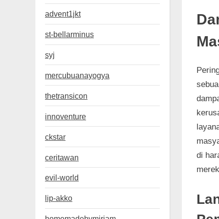
advent1jkt
Da
st-bellarminus
Ma
syj
Perin
mercubuanayogya
sebua
thetransicon
dampa
kerusa
innoventure
layan
ckstar
masya
di ha
ceritawan
merek
evil-world
Lan
lip-akko
homemadebymiriam