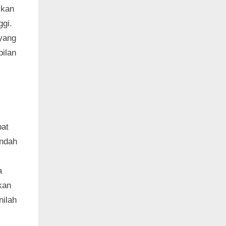
lkan
ggi.
 yang
ilan
pat
endah
a
kan
nilah