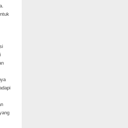
a.
untuk
si
i
an
nya
adapi
an
 yang