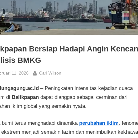
ikpapan Bersiap Hadapi Angin Kencan
lisis BMKG
sted
By
ruari 11, 2026
Carl Wilson
ulungagung.ac.id
– Peningkatan intensitas kejadian cuaca
em di
Balikpapan
dapat dianggap sebagai cerminan dari
ahan iklim global yang semakin nyata.
a bumi terus menghadapi dinamika
perubahan iklim
, fenom
 ekstrem menjadi semakin lazim dan menimbulkan kekhawa