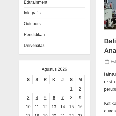
n
Edutainment
g
Infografis
Outdoors
Pendidikan
Bal
Universitas
Ana
Po
Feb
on
Agustus 2026
Iaint
S
S
R
K
J
S
M
ekstr
1
2
perub
3
4
5
6
7
8
9
Ketik
10
11
12
13
14
15
16
cuaca
17
18
19
20
21
22
23