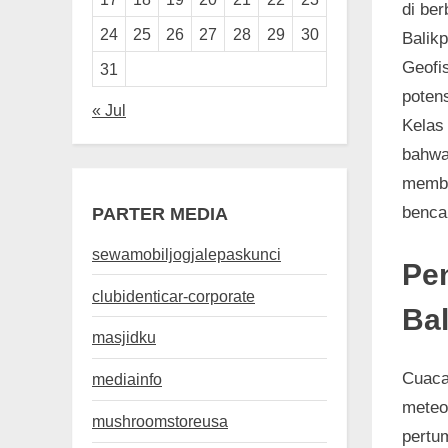
di ber
24
25
26
27
28
29
30
Balikp
Geofi
31
poten
« Jul
Kelas
bahwa
memba
benca
PARTER MEDIA
sewamobiljogjalepaskunci
Pe
clubidenticar-corporate
Ba
masjidku
Cuaca
mediainfo
meteo
mushroomstoreusa
pertu