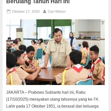
Berulang Tahun Hari Ini
Posted
By
Oktober 17, 2025
Carl Wilson
on
JAKARTA – Prabowo Subianto hari ini, Rabu
(17/10/2025) merayakan ulang tahunnya yang ke-74.
Lahir pada 17 Oktober 1951, ia berasal dari keluarga