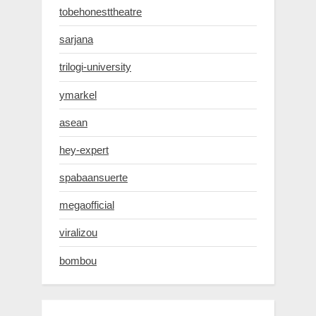
tobehonesttheatre
sarjana
trilogi-university
ymarkel
asean
hey-expert
spabaansuerte
megaofficial
viralizou
bombou