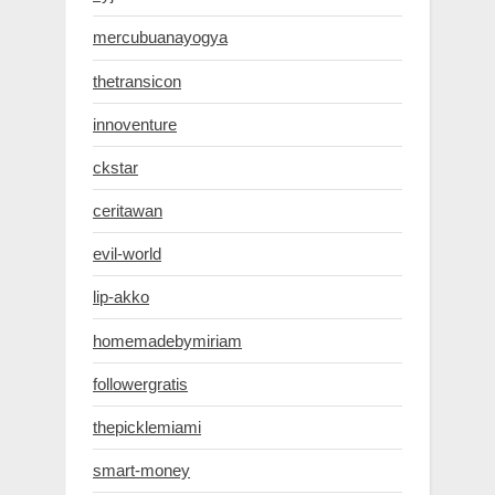
mercubuanayogya
thetransicon
innoventure
ckstar
ceritawan
evil-world
lip-akko
homemadebymiriam
followergratis
thepicklemiami
smart-money