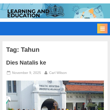
Skip
to
I
Edukasi
content
Membangun
A
Bangsa
I
N
T
u
Tag:
Tahun
l
Dies Natalis ke
u
n
Posted
By
November 9, 2025
Carl Wilson
g
on
A
g
u
n