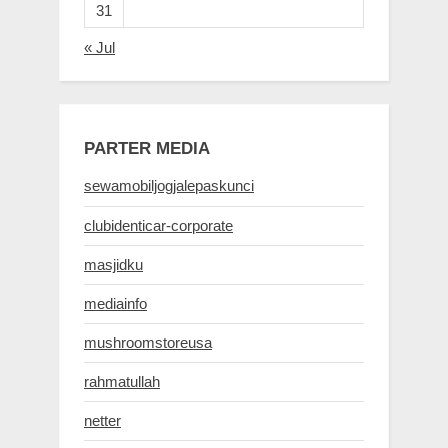
31
« Jul
PARTER MEDIA
sewamobiljogjalepaskunci
clubidenticar-corporate
masjidku
mediainfo
mushroomstoreusa
rahmatullah
netter