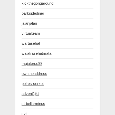
kickthegongaround
parksidediner
jalanjalan
virtualteam
wartasehat
walatrasehatmata
majuterus99
owntheaddress
polres-serkot
advent1jkt
st-bellarminus
syj