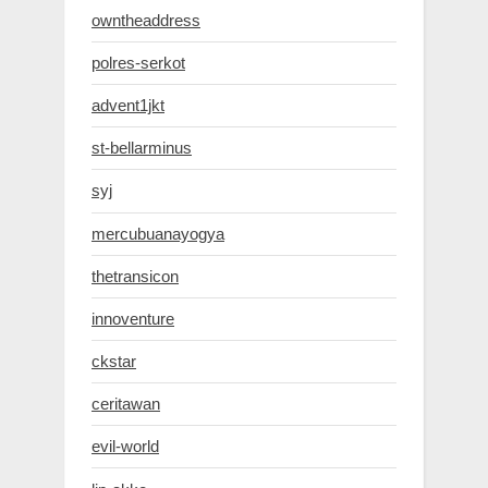
owntheaddress
polres-serkot
advent1jkt
st-bellarminus
syj
mercubuanayogya
thetransicon
innoventure
ckstar
ceritawan
evil-world