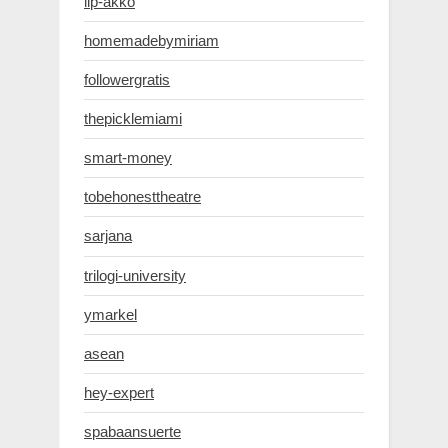
lip-akko
homemadebymiriam
followergratis
thepicklemiami
smart-money
tobehonesttheatre
sarjana
trilogi-university
ymarkel
asean
hey-expert
spabaansuerte