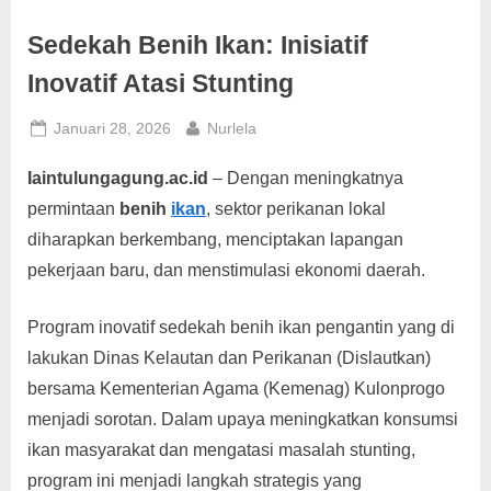
g
Sedekah Benih Ikan: Inisiatif
Inovatif Atasi Stunting
Posted
By
Januari 28, 2026
Nurlela
on
Iaintulungagung.ac.id
– Dengan meningkatnya
permintaan
benih
ikan
, sektor perikanan lokal
diharapkan berkembang, menciptakan lapangan
pekerjaan baru, dan menstimulasi ekonomi daerah.
Program inovatif sedekah benih ikan pengantin yang di
lakukan Dinas Kelautan dan Perikanan (Dislautkan)
bersama Kementerian Agama (Kemenag) Kulonprogo
menjadi sorotan. Dalam upaya meningkatkan konsumsi
ikan masyarakat dan mengatasi masalah stunting,
program ini menjadi langkah strategis yang