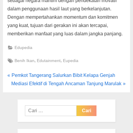
sebagai negara maritim dengan pendekatan inovatif
dalam penggunaan hasil laut yang berkelanjutan.
Dengan mempertahankan momentum dan komitmen
yang kuat, tujuan dari gerakan ini akan tercapai,
memberikan manfaat yang luas dalam jangka panjang.
Edupedia
Tags:
,
,
Benih Ikan
Edutainment
Eupedia
Navigasi
P
Pemkot Tangerang Salurkan Bibit Kelapa Genjah
N
r
Mediasi Efektif di Tengah Ancaman Tanjung Marulak
pos
e
e
x
v
t
i
Cari
P
o
untuk:
o
u