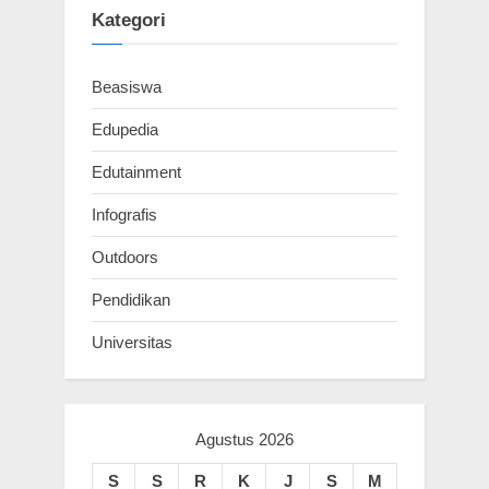
s
s
Kategori
t
P
:
o
Beasiswa
s
t
Edupedia
:
Edutainment
Infografis
Outdoors
Pendidikan
Universitas
Agustus 2026
S
S
R
K
J
S
M