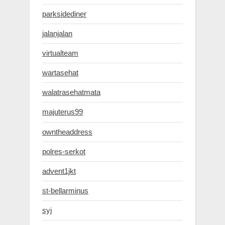
parksidediner
jalanjalan
virtualteam
wartasehat
walatrasehatmata
majuterus99
owntheaddress
polres-serkot
advent1jkt
st-bellarminus
syj