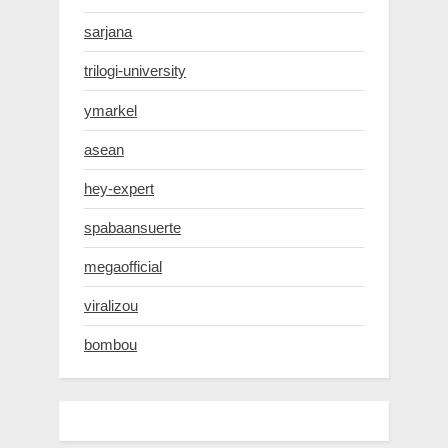
sarjana
trilogi-university
ymarkel
asean
hey-expert
spabaansuerte
megaofficial
viralizou
bombou