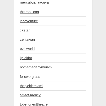
mercubuanayogya
thetransicon
innoventure
ckstar
ceritawan
evil-world
lip-akko
homemadebymiriam
followergratis
thepicklemiami
smart-money
tobehonesttheatre