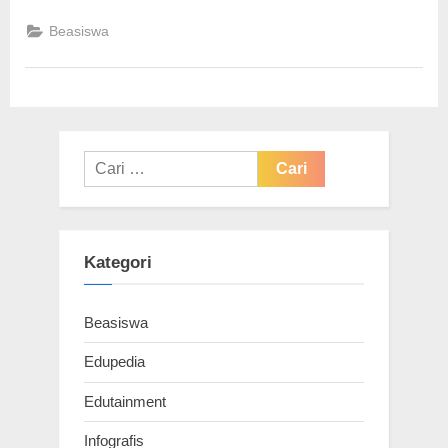
Program
Rp
Beasiswa
10
Miliar
untuk
Pendidikan”
Cari
untuk:
Kategori
Beasiswa
Edupedia
Edutainment
Infografis