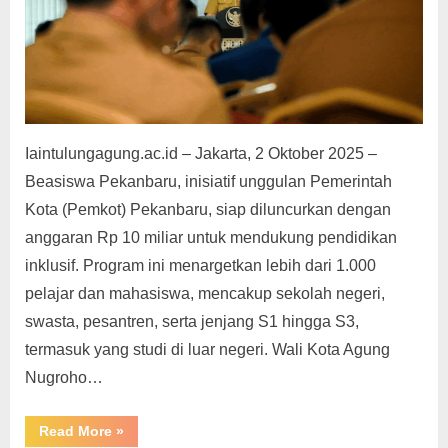
g
Iaintulungagung.ac.id – Jakarta, 2 Oktober 2025 –
Beasiswa Pekanbaru, inisiatif unggulan Pemerintah
Kota (Pemkot) Pekanbaru, siap diluncurkan dengan
anggaran Rp 10 miliar untuk mendukung pendidikan
inklusif. Program ini menargetkan lebih dari 1.000
pelajar dan mahasiswa, mencakup sekolah negeri,
swasta, pesantren, serta jenjang S1 hingga S3,
termasuk yang studi di luar negeri. Wali Kota Agung
Nugroho…
“Beasiswa
Read More
»
Pekanbaru: