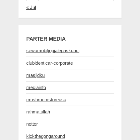
« Jul
PARTER MEDIA
sewamobiljogjalepaskunci
clubidenticar-corporate
masjidku
mediainfo
mushroomstoreusa
rahmatullah
netter
kickthegongaround