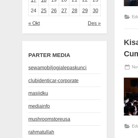
24
25
26
27
28
29
30
Ed
« Okt
Des »
Kis
Cum
PARTER MEDIA
Po
No
sewamobiljogjalepaskunci
on
clubidenticar-corporate
masjidku
mediainfo
mushroomstoreusa
Ed
rahmatullah