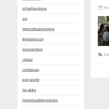
Po
No
st-bellarminus
on
syj
mercubuanayogya
thetransicon
innoventure
Ed
ckstar
ceritawan
evil-world
lip-akko
homemadebymiriam