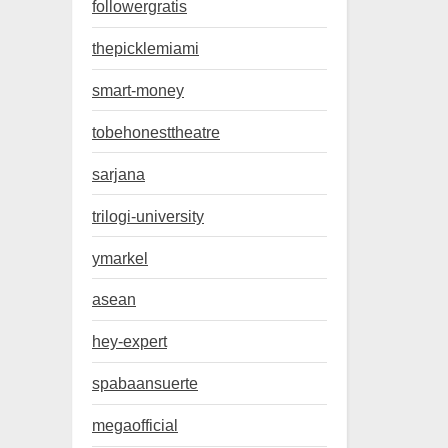
followergratis
thepicklemiami
smart-money
tobehonesttheatre
sarjana
trilogi-university
ymarkel
asean
hey-expert
spabaansuerte
megaofficial