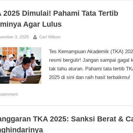
 2025 Dimulai! Pahami Tata Tertib
minya Agar Lulus
sted
By
vember 3, 2025
Carl Wilson
Tes Kemampuan Akademik (TKA) 202
resmi bergulir! Jangan sampai gagal 
tak tahu aturan. Pahami tata tertib TK
2025 di sini dan raih hasil terbaikmu!
utainment
anggaran TKA 2025: Sanksi Berat & C
ghindarinya