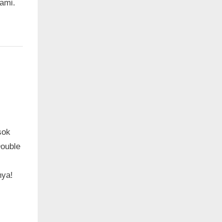
ami.
sok
Double
nya!