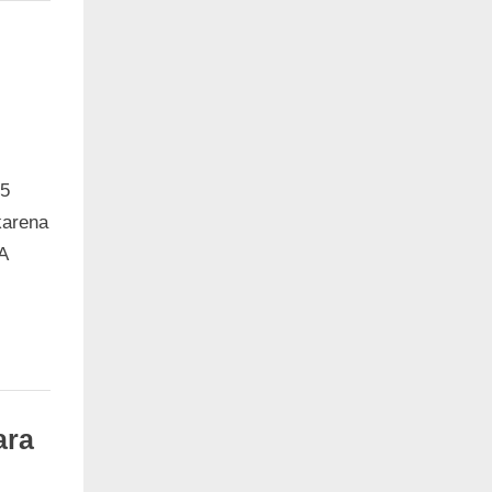
5
karena
A
ara