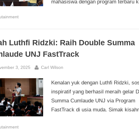
mahasiswa dengan program terbaru k
utainment
ah Luthfi Ridzki: Raih Double Summa
laude UNJ FastTrack
sted
By
vember 3, 2025
Carl Wilson
Kenalan yuk dengan Luthfi Ridzki, so
inspiratif yang berhasil meraih gelar 
Summa Cumlaude UNJ via Program
FastTrack di usia muda. Simak kisah
utainment