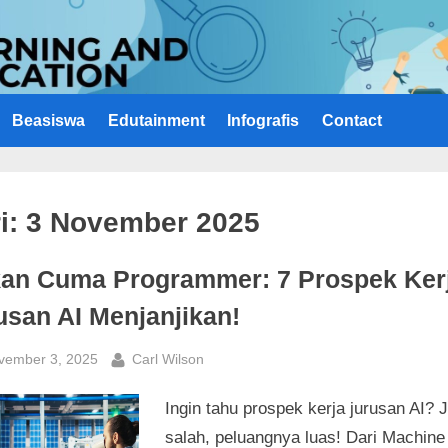
Beasiswa
Edutainment
Infografis
Contact
i:
3 November 2025
an Cuma Programmer: 7 Prospek Ker
usan AI Menjanjikan!
sted
By
vember 3, 2025
Carl Wilson
Ingin tahu prospek kerja jurusan AI? 
salah, peluangnya luas! Dari Machine