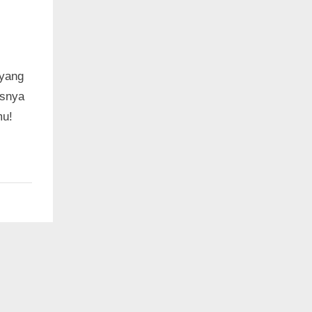
 yang
asnya
mu!