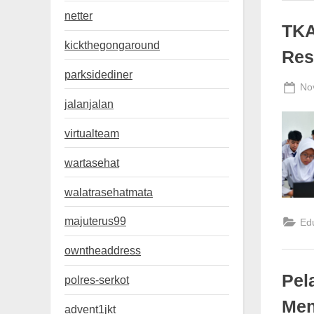
netter
TKA
kickthegongaround
Res
parksidediner
Po
No
jalanjalan
on
virtualteam
wartasehat
walatrasehatmata
majuterus99
Ed
owntheaddress
Pel
polres-serkot
Men
advent1jkt