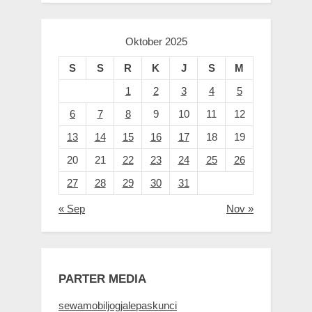
Oktober 2025
S
S
R
K
J
S
M
1
2
3
4
5
6
7
8
9
10
11
12
13
14
15
16
17
18
19
20
21
22
23
24
25
26
27
28
29
30
31
« Sep
Nov »
PARTER MEDIA
sewamobiljogjalepaskunci