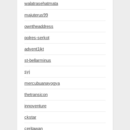
walatrasehatmata
majuterus99
owntheaddress
polres-serkot
advent1jkt
st-bellarminus
syj
mercubuanayogya
thetransicon
innoventure
ckstar
ceritawan