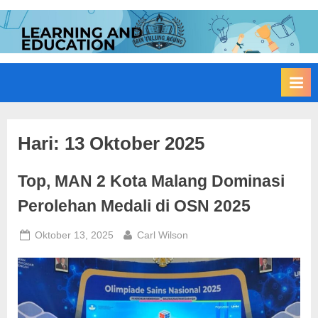
Skip
to
I
Edukasi
content
Membangun
A
Bangsa
I
N
T
u
Hari:
13 Oktober 2025
l
Top, MAN 2 Kota Malang Dominasi
u
n
Perolehan Medali di OSN 2025
g
Posted
By
Oktober 13, 2025
Carl Wilson
A
on
g
u
n