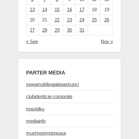
13
14
15
16
17
18
19
20
21
22
23
24
25
26
27
28
29
30
31
« Sep
Nov »
PARTER MEDIA
sewamobiljogjalepaskunci
clubidenticar-corporate
masjidku
mediainfo
mushroomstoreusa