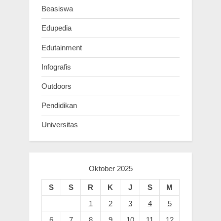
Beasiswa
Edupedia
Edutainment
Infografis
Outdoors
Pendidikan
Universitas
Oktober 2025
S
S
R
K
J
S
M
1
2
3
4
5
6
7
8
9
10
11
12