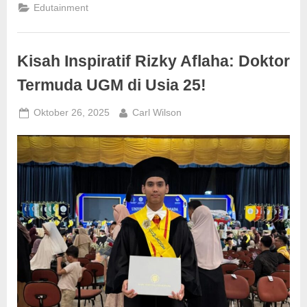
Edutainment
Kisah Inspiratif Rizky Aflaha: Doktor
Termuda UGM di Usia 25!
Posted
By
Oktober 26, 2025
Carl Wilson
on