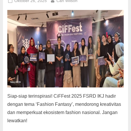
Posted
By
Oktober 26, 2025
Carl Wilson
on
Siap-siap terinspirasi! CiFFest 2025 FSRD IKJ hadir
dengan tema ‘Fashion Fantasy’, mendorong kreativitas
dan memperkuat ekosistem fashion nasional. Jangan
lewatkan!