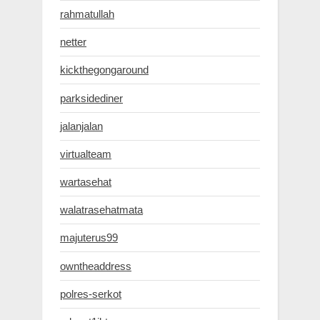
rahmatullah
netter
kickthegongaround
parksidediner
jalanjalan
virtualteam
wartasehat
walatrasehatmata
majuterus99
owntheaddress
polres-serkot