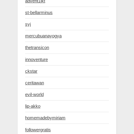
advent1jkt
st-bellarminus
syj
mercubuanayogya
thetransicon
innoventure
ckstar
ceritawan
evil-world
lip-akko
homemadebymiriam
followergratis