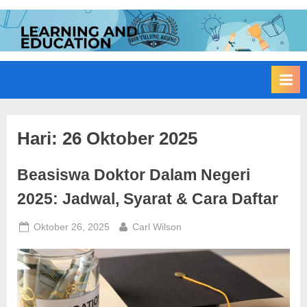
Skip
to
I
Edukasi
content
Membangun
A
Bangsa
I
N
T
u
Hari:
26 Oktober 2025
l
Beasiswa Doktor Dalam Negeri
u
n
2025: Jadwal, Syarat & Cara Daftar
g
Posted
By
Oktober 26, 2025
Carl Wilson
A
on
g
u
n