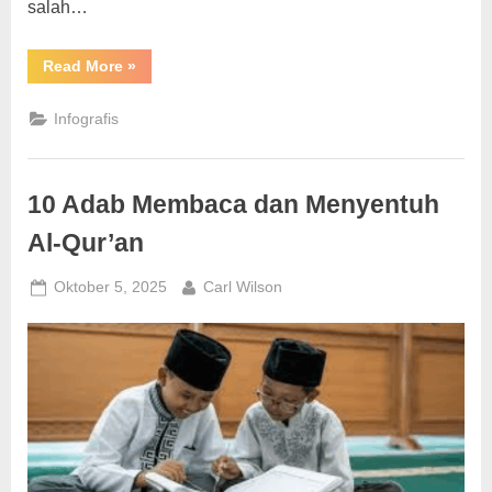
salah…
“10
Read More
»
Sahabat
Nabi
Dijamin
Infografis
Masuk
Surga”
10 Adab Membaca dan Menyentuh
Al-Qur’an
Posted
By
Oktober 5, 2025
Carl Wilson
on