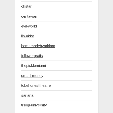
ckstar
ceritawan
evil-world
lip-akko
homemadebymiriam
followergratis
thepicklemiami
smart-money
tobehonesttheatre
sarjana
trilogi-university