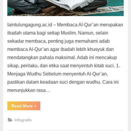
Iaintulungagung.ac.id – Membaca Al-Qur’an merupakan
ibadah utama bagi setiap Muslim. Namun, selain
sekadar membaca, penting juga memahami adab
membaca Al-Qur’an agar ibadah lebih khusyuk dan
mendatangkan pahala maksimal. Adab ini mencakup
sikap, perilaku, dan etika saat menyentuh kitab suci. 1.
Menjaga Wudhu Sebelum menyentuh Al-Qur’an,
pastikan dalam keadaan suci dengan wudhu. Cara ini
menunjukkan rasa…
“10
Read More
»
Adab
Membaca
dan
Infografis
Menyentuh
Al-
Qur’an”