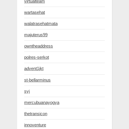
virtualteam
wartasehat
walatrasehatmata
majuterus99
owntheaddress
polres-serkot
advent1jkt
st-bellarminus
syj
mercubuanayogya
thetransicon
innoventure