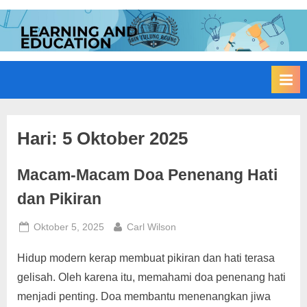
Skip
to
I
Edukasi
content
Membangun
A
Bangsa
I
N
T
u
Hari:
5 Oktober 2025
l
Macam-Macam Doa Penenang Hati
u
n
dan Pikiran
g
Posted
By
Oktober 5, 2025
Carl Wilson
A
on
g
Hidup modern kerap membuat pikiran dan hati terasa
u
gelisah. Oleh karena itu, memahami doa penenang hati
n
menjadi penting. Doa membantu menenangkan jiwa