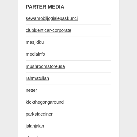
PARTER MEDIA
sewamobiljogjalepaskunci
clubidenticar-corporate
masjidku
mediainfo
mushroomstoreusa
rahmatullah
netter
kickthegongaround
parksidediner
jalanjalan