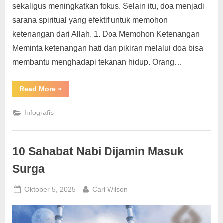
g
sekaligus meningkatkan fokus. Selain itu, doa menjadi
sarana spiritual yang efektif untuk memohon
ketenangan dari Allah. 1. Doa Memohon Ketenangan
Meminta ketenangan hati dan pikiran melalui doa bisa
membantu menghadapi tekanan hidup. Orang…
“Macam-
Read More
»
Macam
Doa
Penenang
Infografis
Hati
dan
Pikiran”
10 Sahabat Nabi Dijamin Masuk
Surga
Posted
By
Oktober 5, 2025
Carl Wilson
on